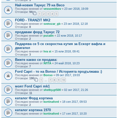
Най-новия Таунус 79 на Весо
Последно мнение от
vessomitkov
«
23 окт 2018, 19:09
Отговори:
94
1
2
3
4
5
FORD - TRANZIT MK2
Последно мнение от
svetozar_gb
«
23 окт 2018, 12:18
Отговори:
8
продавам форд Таунус 72
Последно мнение от
pucalin
«
22 юли 2018, 10:17
Отговори:
2
Подарява се 5 ск скоростна кутия за Ескорт вафла и
двигател
Последно мнение от
hra st
«
15 юли 2018, 09:41
Отговори:
3
Вижте какво се продава:
Последно мнение от
ЯЛТА
«
24 май 2018, 10:23
Отговори:
7
Ford Capri - то на Bonso / Историята продължава :)
Последно мнение от
Bonso
«
09 окт 2017, 19:03
Отговори:
190
1
7
8
9
10
…
моят Ford Capri mk1
Последно мнение от
shelby.gt500
«
02 окт 2017, 21:26
Отговори:
11
каталог Форд кортина
Последно мнение от
kortinaford
«
18 сеп 2017, 09:53
Отговори:
2
каталог кортина 1970
Последно мнение от
kortinaford
«
17 сеп 2017, 10:20