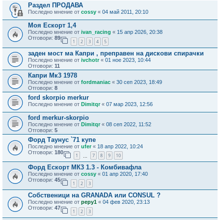
Раздел ПРОДАВА
Последно мнение от
cossy
«
04 май 2011, 20:10
Моя Ескорт 1,4
Последно мнение от
ivan_racing
«
15 апр 2026, 20:38
Отговори:
89
1
2
3
4
5
заден мост ма Капри , преправен на дискови спирачки
Последно мнение от
ivchotr
«
01 ное 2023, 10:44
Отговори:
11
Капри Мк3 1978
Последно мнение от
fordmaniac
«
30 сеп 2023, 18:49
Отговори:
8
ford skorpio merkur
Последно мнение от
Dimitqr
«
07 мар 2023, 12:56
ford merkur-skorpio
Последно мнение от
Dimitqr
«
08 сеп 2022, 11:52
Отговори:
5
Форд Таунус `71 купе
Последно мнение от
ufer
«
18 апр 2022, 10:24
Отговори:
180
1
7
8
9
10
…
Форд Ескорт МК3 1.3 - Комбивафла
Последно мнение от
cossy
«
01 апр 2020, 17:40
Отговори:
45
1
2
3
Собственици на GRANADA или CONSUL ?
Последно мнение от
pepy1
«
04 фев 2020, 23:13
Отговори:
47
1
2
3