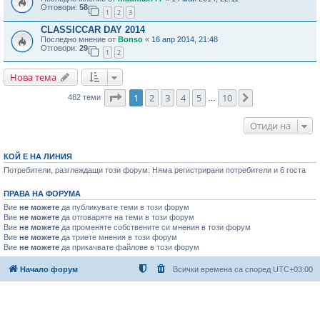
Отговори:
58
1
2
3
CLASSICCAR DAY 2014
Последно мнение от
Bonso
«
16 апр 2014, 21:48
Отговори:
29
1
2
Нова тема
Страница
1
от
10
1
2
3
4
5
10
Следваща
482 теми
…
Отиди на
КОЙ Е НА ЛИНИЯ
Потребители, разглеждащи този форум: Няма регистрирани потребители и 6 госта
ПРАВА НА ФОРУМА
Вие
не можете
да публикувате теми в този форум
Вие
не можете
да отговаряте на теми в този форум
Вие
не можете
да променяте собствените си мнения в този форум
Вие
не можете
да триете мнения в този форум
Вие
не можете
да прикачвате файлове в този форум
Начало форум
Всички времена са според
UTC+03:00