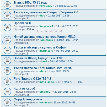
Transit 100L 75-85 год.
Последно мнение от
Ford 100L
«
04 сеп 2017, 23:53
Търси се двигател от Сиера , Скорпио 2.0
Последно мнение от
dios
«
02 авг 2017, 23:28
Отговори:
2
Проект xr3i...
Последно мнение от
ХищникъТ
«
14 май 2017, 23:11
Отговори:
696
1
32
33
34
35
…
Някой да знае нещо за това Капри МК1?
Последно мнение от
TwoStroke
«
26 мар 2017, 02:04
Отговори:
3
Търся майстор за купето в София !
Последно мнение от
martin1977
«
02 ное 2016, 09:12
Отговори:
2
Волан за Форд Таунус 17 м 1700
Последно мнение от
simad
«
14 май 2016, 14:39
Търся части за Ford Taunis 15M 1969г.
Последно мнение от
ufer
«
11 апр 2016, 13:27
Отговори:
3
Ford Taunus G93A '39-'42
Последно мнение от
moto_angel_9
«
17 фев 2016, 20:59
Кола от скраб
Последно мнение от
Stoqnov_
«
29 дек 2015, 18:46
Отговори:
11
Форд Гранада люк
Последно мнение от
Nenimira
«
26 авг 2015, 14:51
Отговори:
2