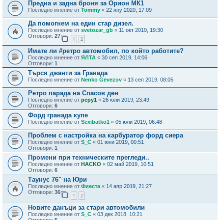
Предна и задна броня за Орион МК1
Последно мнение от
Tommy
«
22 яну 2020, 17:09
Да помогнем на един стар дизел.
Последно мнение от
svetozar_gb
«
11 окт 2019, 19:30
Отговори:
27
1
2
Имате ли #ретро автомобил, по който работите?
Последно мнение от
ЯЛТА
«
30 сеп 2019, 14:06
Отговори:
1
Търся джанти за Гранада
Последно мнение от
Nenko Gevezov
«
13 сеп 2019, 08:05
Ретро парада на Спасов ден
Последно мнение от
pepy1
«
26 юли 2019, 23:49
Отговори:
6
Форд гранада купе
Последно мнение от
Sexibatko1
«
05 юли 2019, 06:48
Проблем с настройка на карбуратор форд сиера
Последно мнение от
S_C
«
01 юни 2019, 00:51
Отговори:
1
Промени при техническите прегледи..
Последно мнение от
HACKO
«
02 май 2019, 10:51
Отговори:
6
Таунус 76" на Юри
Последно мнение от
Фиеста
«
14 апр 2019, 21:27
Отговори:
36
1
2
Новите данъци за стари автомобили
Последно мнение от
S_C
«
03 дек 2018, 10:21
Отговори:
5