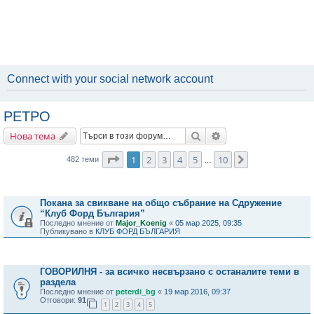
Connect with your social network account
РЕТРО
Търсене
Разширено търсене
Нова тема
Страница
1
от
10
1
2
3
4
5
10
Следваща
482 теми
…
Важни съобщения
Покана за свикване на общо събрание на Сдружение
“Клуб Форд България”
Последно мнение от
Major_Koenig
«
05 мар 2025, 09:35
Публикувано в
КЛУБ ФОРД БЪЛГАРИЯ
Теми
ГОВОРИЛНЯ - за всичко несвързано с останалите теми в
раздела
Последно мнение от
peterdi_bg
«
19 мар 2016, 09:37
Отговори:
91
1
2
3
4
5