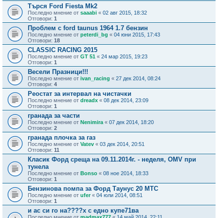
Търся Ford Fiesta Mk2
Последно мнение от
saaabi
«
02 авг 2015, 18:32
Отговори:
1
Проблем с ford taunus 1964 1.7 бензин
Последно мнение от
peterdi_bg
«
04 юни 2015, 17:43
Отговори:
18
CLASSIC RACING 2015
Последно мнение от
GT 51
«
24 мар 2015, 19:23
Отговори:
1
Весели Празници!!!
Последно мнение от
ivan_racing
«
27 дек 2014, 08:24
Отговори:
4
Реостат за интервал на чистачки
Последно мнение от
dreadx
«
08 дек 2014, 23:09
Отговори:
1
гранада за части
Последно мнение от
Nenimira
«
07 дек 2014, 18:20
Отговори:
2
гранада плочка за газ
Последно мнение от
Vatev
«
03 дек 2014, 20:51
Отговори:
11
Класик Форд среща на 09.11.2014г. - неделя, OMV при
тунела
Последно мнение от
Bonso
«
08 ное 2014, 18:33
Отговори:
1
Бензинова помпа за Форд Таунус 20 МТС
Последно мнение от
ufer
«
04 юли 2014, 08:51
Отговори:
1
и ас си го на????х с едно купе71ва
Последно мнение от
madmax777
«
14 май 2014, 22:11