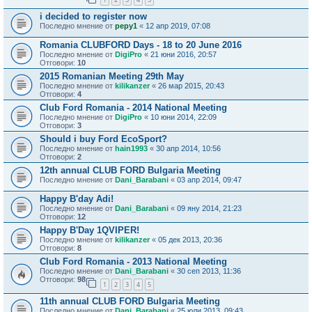
i decided to register now
Последно мнение от
pepy1
«
12 апр 2019, 07:08
Romania CLUBFORD Days - 18 to 20 June 2016
Последно мнение от
DigiPro
«
21 юни 2016, 20:57
Отговори:
10
2015 Romanian Meeting 29th May
Последно мнение от
kilikanzer
«
26 мар 2015, 20:43
Отговори:
4
Club Ford Romania - 2014 National Meeting
Последно мнение от
DigiPro
«
10 юни 2014, 22:09
Отговори:
3
Should i buy Ford EcoSport?
Последно мнение от
hain1993
«
30 апр 2014, 10:56
Отговори:
2
12th annual CLUB FORD Bulgaria Meeting
Последно мнение от
Dani_Barabani
«
03 апр 2014, 09:47
Happy B'day Adi!
Последно мнение от
Dani_Barabani
«
09 яну 2014, 21:23
Отговори:
12
Happy B'Day 1QVIPER!
Последно мнение от
kilikanzer
«
05 дек 2013, 20:36
Отговори:
8
Club Ford Romania - 2013 National Meeting
Последно мнение от
Dani_Barabani
«
30 сеп 2013, 11:36
Отговори:
98
1
2
3
4
5
11th annual CLUB FORD Bulgaria Meeting
Последно мнение от
Dani_Barabani
«
25 юли 2013, 09:43