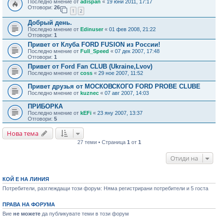
Последно мнение от
adispan
«
19 юни 2011, 17:17
Отговори:
26
1
2
Добрый день.
Последно мнение от
Edinuser
«
01 фев 2008, 21:22
Отговори:
1
Привет от Клуба FORD FUSION из России!
Последно мнение от
Full_Speed
«
07 дек 2007, 17:48
Отговори:
1
Привет от Ford Fan CLUB (Ukraine,Lvov)
Последно мнение от
coss
«
29 ное 2007, 11:52
Привет друзья от МОСКОВСКОГО FORD PROBE CLUBE
Последно мнение от
kuznec
«
07 авг 2007, 14:03
ПРИБОРКА
Последно мнение от
kEFi
«
23 яну 2007, 13:37
Отговори:
5
Нова тема
27 теми • Страница
1
от
1
Отиди на
КОЙ Е НА ЛИНИЯ
Потребители, разглеждащи този форум: Няма регистрирани потребители и 5 госта
ПРАВА НА ФОРУМА
Вие
не можете
да публикувате теми в този форум