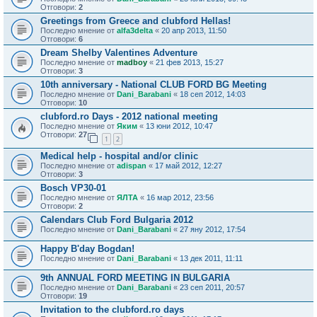
Отговори:
2
Greetings from Greece and clubford Hellas!
Последно мнение от
alfa3delta
«
20 апр 2013, 11:50
Отговори:
6
Dream Shelby Valentines Adventure
Последно мнение от
madboy
«
21 фев 2013, 15:27
Отговори:
3
10th anniversary - National CLUB FORD BG Meeting
Последно мнение от
Dani_Barabani
«
18 сеп 2012, 14:03
Отговори:
10
clubford.ro Days - 2012 national meeting
Последно мнение от
Яким
«
13 юни 2012, 10:47
Отговори:
27
1
2
Medical help - hospital and/or clinic
Последно мнение от
adispan
«
17 май 2012, 12:27
Отговори:
3
Bosch VP30-01
Последно мнение от
ЯЛТА
«
16 мар 2012, 23:56
Отговори:
2
Calendars Club Ford Bulgaria 2012
Последно мнение от
Dani_Barabani
«
27 яну 2012, 17:54
Happy B'day Bogdan!
Последно мнение от
Dani_Barabani
«
13 дек 2011, 11:11
9th ANNUAL FORD MEETING IN BULGARIA
Последно мнение от
Dani_Barabani
«
23 сеп 2011, 20:57
Отговори:
19
Invitation to the clubford.ro days