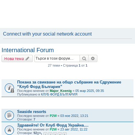
Connect with your social network account
International Forum
Търсене
Разширено търсене
Нова тема
27 теми • Страница
1
от
1
Важни съобщения
Покана за свикване на общо събрание на Сдружение
“Клуб Форд България”
Последно мнение от
Major_Koenig
«
05 мар 2025, 09:35
Публикувано в
КЛУБ ФОРД БЪЛГАРИЯ
Теми
Seaside resorts
Последно мнение от
P2W
«
03 ное 2022, 13:21
Отговори:
7
Здравейте! От Клуб Форд Украйна....
Последно мнение от
P2W
«
23 авг 2022, 11:22
Отговори:
92
1
2
3
4
5