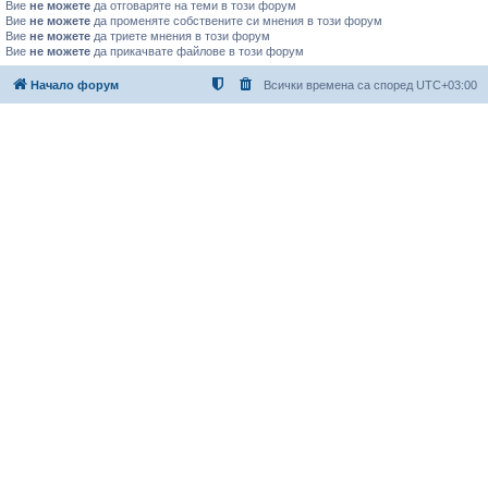
Вие
не можете
да отговаряте на теми в този форум
Вие
не можете
да променяте собствените си мнения в този форум
Вие
не можете
да триете мнения в този форум
Вие
не можете
да прикачвате файлове в този форум
Начало форум
Всички времена са според
UTC+03:00