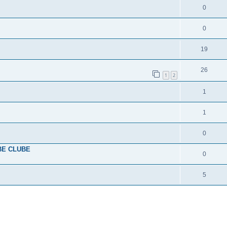
0
0
19
26
1
2
1
1
0
BE CLUBE
0
5