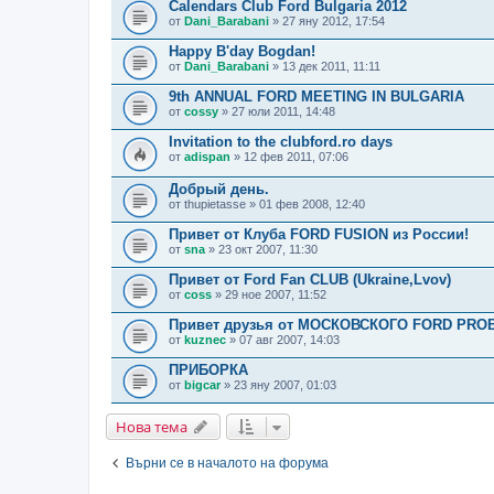
Calendars Club Ford Bulgaria 2012
от
Dani_Barabani
» 27 яну 2012, 17:54
Happy B'day Bogdan!
от
Dani_Barabani
» 13 дек 2011, 11:11
9th ANNUAL FORD MEETING IN BULGARIA
от
cossy
» 27 юли 2011, 14:48
Invitation to the clubford.ro days
от
adispan
» 12 фев 2011, 07:06
Добрый день.
от
thupietasse
» 01 фев 2008, 12:40
Привет от Клуба FORD FUSION из России!
от
sna
» 23 окт 2007, 11:30
Привет от Ford Fan CLUB (Ukraine,Lvov)
от
coss
» 29 ное 2007, 11:52
Привет друзья от МОСКОВСКОГО FORD PRO
от
kuznec
» 07 авг 2007, 14:03
ПРИБОРКА
от
bigcar
» 23 яну 2007, 01:03
Нова тема
Върни се в началото на форума