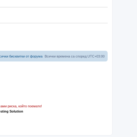
сички бисквитки от форума
Всички времена са според
UTC+03:00
ами риска, който поемате!
osting Solution