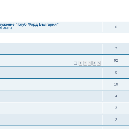
рено търсене
ОТГОВОРИ
дружение “Клуб Форд България”
0
ЪЛГАРИЯ
ОТГОВОРИ
7
92
1
2
3
4
5
0
10
4
3
2