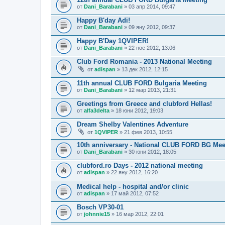
от
Dani_Barabani
» 03 апр 2014, 09:47
Happy B'day Adi!
от
Dani_Barabani
» 09 яну 2012, 09:37
Happy B'Day 1QVIPER!
от
Dani_Barabani
» 22 ное 2012, 13:06
Club Ford Romania - 2013 National Meeting
от
adispan
» 13 дек 2012, 12:15
11th annual CLUB FORD Bulgaria Meeting
от
Dani_Barabani
» 12 мар 2013, 21:31
Greetings from Greece and clubford Hellas!
от
alfa3delta
» 18 юни 2012, 19:03
Dream Shelby Valentines Adventure
от
1QVIPER
» 21 фев 2013, 10:55
10th anniversary - National CLUB FORD BG Mee
от
Dani_Barabani
» 30 юни 2012, 18:05
clubford.ro Days - 2012 national meeting
от
adispan
» 22 яну 2012, 16:20
Medical help - hospital and/or clinic
от
adispan
» 17 май 2012, 07:52
Bosch VP30-01
от
johnnie15
» 16 мар 2012, 22:01