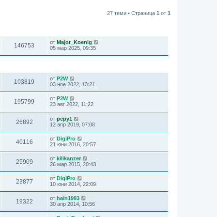
27 теми • Страница
1
от
1
ПРЕГЛЕЖДАНИЯ
ПОСЛЕДНО МНЕНИЕ
от
Major_Koenig
146753
05 мар 2025, 09:35
ПРЕГЛЕЖДАНИЯ
ПОСЛЕДНО МНЕНИЕ
от
P2W
103819
03 ное 2022, 13:21
от
P2W
195799
23 авг 2022, 11:22
от
pepy1
26892
12 апр 2019, 07:08
от
DigiPro
40116
21 юни 2016, 20:57
от
kilikanzer
25909
26 мар 2015, 20:43
от
DigiPro
23877
10 юни 2014, 22:09
от
hain1993
19322
30 апр 2014, 10:56