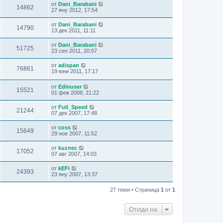
от
Dani_Barabani
14862
27 яну 2012, 17:54
от
Dani_Barabani
14790
13 дек 2011, 11:11
от
Dani_Barabani
51725
23 сеп 2011, 20:57
от
adispan
76861
19 юни 2011, 17:17
от
Edinuser
15521
01 фев 2008, 21:22
от
Full_Speed
21244
07 дек 2007, 17:48
от
coss
15649
29 ное 2007, 11:52
от
kuznec
17052
07 авг 2007, 14:03
от
kEFi
24393
23 яну 2007, 13:37
27 теми • Страница
1
от
1
Отиди на