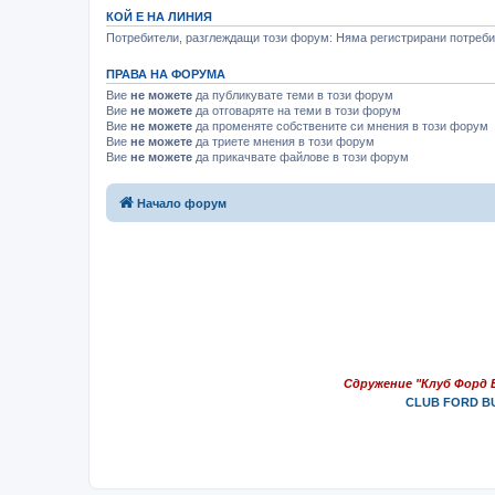
КОЙ Е НА ЛИНИЯ
Потребители, разглеждащи този форум: Няма регистрирани потребит
ПРАВА НА ФОРУМА
Вие
не можете
да публикувате теми в този форум
Вие
не можете
да отговаряте на теми в този форум
Вие
не можете
да променяте собствените си мнения в този форум
Вие
не можете
да триете мнения в този форум
Вие
не можете
да прикачвате файлове в този форум
Начало форум
Сдружение "Клуб Форд 
CLUB FORD BU