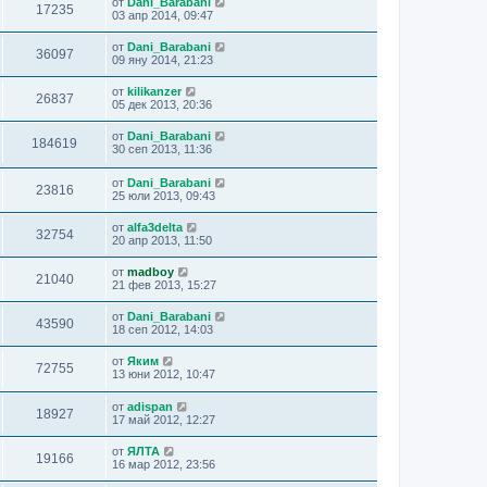
от
Dani_Barabani
17235
03 апр 2014, 09:47
от
Dani_Barabani
36097
09 яну 2014, 21:23
от
kilikanzer
26837
05 дек 2013, 20:36
от
Dani_Barabani
184619
30 сеп 2013, 11:36
от
Dani_Barabani
23816
25 юли 2013, 09:43
от
alfa3delta
32754
20 апр 2013, 11:50
от
madboy
21040
21 фев 2013, 15:27
от
Dani_Barabani
43590
18 сеп 2012, 14:03
от
Яким
72755
13 юни 2012, 10:47
от
adispan
18927
17 май 2012, 12:27
от
ЯЛТА
19166
16 мар 2012, 23:56