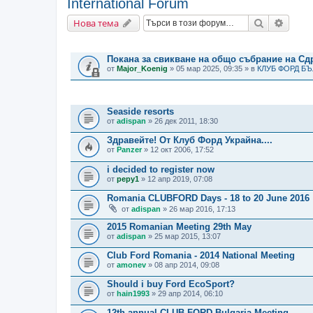
International Forum
Търсене
Разши
Нова тема
ВАЖНИ СЪОБЩЕНИЯ
Покана за свикване на общо събрание на С
от
Major_Koenig
» 05 мар 2025, 09:35 » в
КЛУБ ФОРД Б
ТЕМИ
Seaside resorts
от
adispan
» 26 дек 2011, 18:30
Здравейте! От Клуб Форд Украйна....
от
Panzer
» 12 окт 2006, 17:52
i decided to register now
от
pepy1
» 12 апр 2019, 07:08
Romania CLUBFORD Days - 18 to 20 June 2016
от
adispan
» 26 мар 2016, 17:13
2015 Romanian Meeting 29th May
от
adispan
» 25 мар 2015, 13:07
Club Ford Romania - 2014 National Meeting
от
amonev
» 08 апр 2014, 09:08
Should i buy Ford EcoSport?
от
hain1993
» 29 апр 2014, 06:10
12th annual CLUB FORD Bulgaria Meeting