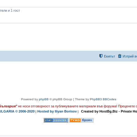
ели и 1 гост
Екипът
Изтрий в
Powered by
phpBB
© phpBB Group | Theme by
PhpBB3 BBCodes
България"
не носи отговорност за публикуваните материали във форума!
Преценете с
LGARIA © 2006-2020
Hosted by Iliyan Borisov
Created by HostBg.Biz - Private H
|
|