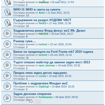
Последно мнение от
madboy
«
02 май 2012, 17:53
Отговори:
2
WHO IS WHO в света на гумите
Последно мнение от
Alexi
«
21 юни 2011, 16:31
Отговори:
13
Съдържание на раздел ХОДОВА ЧАСТ
Последно мнение от
ffmk1l
«
27 яну 2009, 21:36
Отговори:
10
Хидравлична реика Форд фокус мк1 99г. Дизел
Последно мнение от
HACKO
«
18 юли 2026, 20:27
Отговори:
8
Размер гуми....
Последно мнение от
ivchotr
«
22 окт 2025, 22:54
Отговори:
3
Биене на предницата на Ford Fiesta mk7 2010 година
Последно мнение от
ivchotr
«
03 сеп 2025, 21:41
Отговори:
11
Търся спешно майстор да замени заден мост 2013
Последно мнение от
spot_konnan
«
10 май 2024, 23:32
Отговори:
2
Предна лява задна дясна задържат.
Последно мнение от
cruise
«
10 мар 2024, 20:16
Отговори:
3
Проблем с хидравлика Мондео мк2
Последно мнение от
OgiDogi
«
10 фев 2024, 16:25
Отговори:
2
Задни дискови спирачки
Последно мнение от
fordmaniac
«
06 фев 2024, 09:02
Отговори:
21
1
2