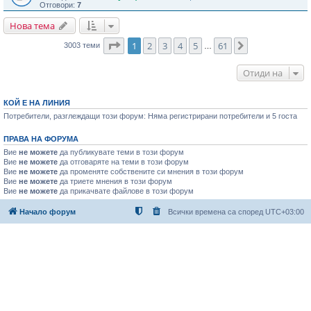
Отговори:
7
Нова тема
Страница
1
от
61
1
2
3
4
5
61
Следваща
3003 теми
…
Отиди на
КОЙ Е НА ЛИНИЯ
Потребители, разглеждащи този форум: Няма регистрирани потребители и 5 госта
ПРАВА НА ФОРУМА
Вие
не можете
да публикувате теми в този форум
Вие
не можете
да отговаряте на теми в този форум
Вие
не можете
да променяте собствените си мнения в този форум
Вие
не можете
да триете мнения в този форум
Вие
не можете
да прикачвате файлове в този форум
Начало форум
Всички времена са според
UTC+03:00