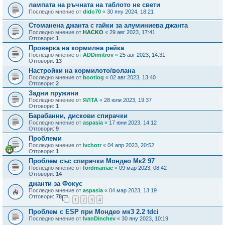
лампата на ръчната на таблото не свети
Последно мнение от
dido70
«
30 яну 2024, 18:21
Стоманена джанта с гайки за алуминиева джанта
Последно мнение от
HACKO
«
29 авг 2023, 17:41
Отговори:
1
Проверка на кормилна рейка
Последно мнение от
ADDimitrov
«
25 авг 2023, 14:31
Отговори:
13
Настройки на кормилото/волана
Последно мнение от
bootlog
«
02 авг 2023, 13:40
Отговори:
2
Задни пружини
Последно мнение от
ЯЛТА
«
28 юли 2023, 19:37
Отговори:
1
Барабанни, дискови спирачки
Последно мнение от
aspasia
«
17 юни 2023, 14:12
Отговори:
9
Проблеми
Последно мнение от
ivchotr
«
04 апр 2023, 20:52
Отговори:
1
Проблем със спирачки Мондео Мк2 97
Последно мнение от
fordmaniac
«
09 мар 2023, 08:42
Отговори:
14
джанти за Фокус
Последно мнение от
aspasia
«
04 мар 2023, 13:19
Отговори:
78
1
2
3
4
Проблем с ESP при Мондео мк3 2.2 tdci
Последно мнение от
IvanDinchev
«
30 яну 2023, 10:19