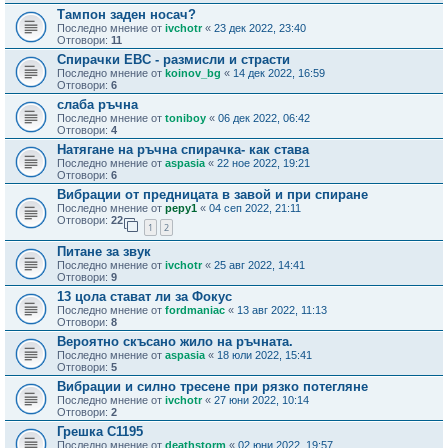
Тампон заден носач?
Последно мнение от
ivchotr
«
23 дек 2022, 23:40
Отговори:
11
Спирачки EBC - размисли и страсти
Последно мнение от
koinov_bg
«
14 дек 2022, 16:59
Отговори:
6
слаба ръчна
Последно мнение от
toniboy
«
06 дек 2022, 06:42
Отговори:
4
Натягане на ръчна спирачка- как става
Последно мнение от
aspasia
«
22 ное 2022, 19:21
Отговори:
6
Вибрации от предницата в завой и при спиране
Последно мнение от
pepy1
«
04 сеп 2022, 21:11
Отговори:
22
1
2
Питане за звук
Последно мнение от
ivchotr
«
25 авг 2022, 14:41
Отговори:
9
13 цола стават ли за Фокус
Последно мнение от
fordmaniac
«
13 авг 2022, 11:13
Отговори:
8
Вероятно скъсано жило на ръчната.
Последно мнение от
aspasia
«
18 юли 2022, 15:41
Отговори:
5
Вибрации и силно тресене при рязко потегляне
Последно мнение от
ivchotr
«
27 юни 2022, 10:14
Отговори:
2
Грешка C1195
Последно мнение от
deathstorm
«
02 юни 2022, 19:57