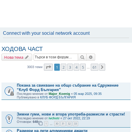
Connect with your social network account
ХОДОВА ЧАСТ
Търсене
Разширено търсене
Нова тема
Страница
1
от
61
1
2
3
4
5
61
Следваща
3003 теми
…
Важни съобщения
Покана за свикване на общо събрание на Сдружение
“Клуб Форд България”
Последно мнение от
Major_Koenig
«
05 мар 2025, 09:35
Публикувано в
КЛУБ ФОРД БЪЛГАРИЯ
Теми
Зимни гуми, нови и втора употреба-размисли и страсти!
Последно мнение от
ivchotr
«
27 окт 2022, 22:19
Отговори:
648
1
30
31
32
33
…
Размери на лети алуминиеви джанти