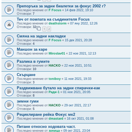
Препоръка за задни биалетки за фокус 2002 г?
Последно мнение от
F Focus
«
14 фев 2022, 19:10
Отговори:
7
Теч от помпата на съединителя Focus
Последно мнение от
deathstorm
«
07 яну 2022, 12:26
Отговори:
32
1
2
Смяна на задни накладки
Последно мнение от
F Focus
«
15 дек 2021, 20:28
Отговори:
4
Маншон за каре
Последно мнение от
Miroslav01
«
22 ное 2021, 12:13
Разлика в гумите
Последно мнение от
HACKO
«
22 ное 2021, 10:51
Отговори:
10
Скърцане
Последно мнение от
toniboy
«
11 ное 2021, 19:33
Отговори:
3
Раздвижване бутало на задни спирачки-как
Последно мнение от
Ради-1
«
01 ное 2021, 20:05
Отговори:
8
зимни гуми
Последно мнение от
HACKO
«
29 окт 2021, 22:17
Отговори:
5
Рециклиране рейка Фокус мк2
Последно мнение от
dmastard
«
16 окт 2021, 01:08
Питане относно ходовата част.
Последно мнение от
зуница
«
09 окт 2021, 23:04