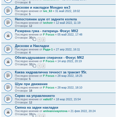
Отговори:
6
Дискове и накладки Мондео мк3
Последно мнение от
ivo_63
«
31 май 2022, 18:02
Отговори:
5
Непостоянен шум от задните колела
Последно мнение от
ivchotr
«
12 май 2022, 11:19
Отговори:
12
Резервна гума - патерица- Фокус МК2
Последно мнение от
F Focus
«
05 май 2022, 17:48
Отговори:
30
1
2
Дискове и Накладки
Последно мнение от
Ради-1
«
27 апр 2022, 16:11
Отговори:
4
Обезвъздушаване спирачки - Фокус МК2
Последно мнение от
F Focus
«
14 апр 2022, 20:19
Отговори:
32
1
2
Каква хидравлична течност за транзит 95г.
Последно мнение от
F Focus
«
28 мар 2022, 18:25
Отговори:
5
Шум при движение
Последно мнение от
F Focus
«
28 мар 2022, 18:10
Отговори:
18
Серво на управлението
Последно мнение от
valio57
«
18 мар 2022, 15:54
Отговори:
12
Смяна на задни накладки
Последно мнение от
aniivanovayotova
«
21 фев 2022, 20:24
Отговори:
33
1
2