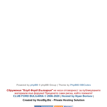
Powered by
phpBB
© phpBB Group | Theme by
PhpBB3 BBCodes
Сдружение "Клуб Форд България"
не носи отговорност за публикуваните
материали във форума!
Преценете сами риска, който поемате!
CLUB FORD BULGARIA © 2006-2020
Hosted by Iliyan Borisov
|
|
Created by HostBg.Biz - Private Hosting Solution