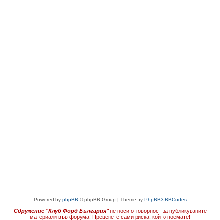
Powered by
phpBB
© phpBB Group | Theme by
PhpBB3 BBCodes
Сдружение "Клуб Форд България"
не носи отговорност за публикуваните
материали във форума!
Преценете сами риска, който поемате!