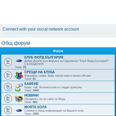
Connect with your social network account
Общ форум
Форум
КЛУБ ФОРД БЪЛГАРИЯ
Добре Дошли във Форума на Сдружение "Клуб Форд България"!
СЪОБЩЕНИЯ
Теми:
25
СРЕЩИ НА КЛУБА
Фордовки, скари, бири, манaстири и малко offroad.
Теми:
61
КАФЕНЕ
Кафе, чай, безалкохолно и сладки приказки.
Теми:
3445
НОВИНИ
Предимно, но не само за Форд.
Теми:
960
МОЯТА КОЛА
Снимки и обща информация на Вашите коли
Теми:
1555