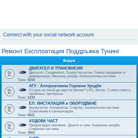
Connect with your social network account
Ремонт Експлоатация Поддръжка Тунинг
Форум
ДВИГАТЕЛ И ТРАНСМИСИЯ
Двигател. Съединител. Скоростна кутия. Главно предаване и
диференциал. Мазилна уредба. Изпускателна система.
Теми:
8159
АГУ - Алтернативни Горивни Уредби
Остана ли някой да кара на бензин? LPG, Метан. Съвместимост,
проблеми, препоръки.
Теми:
1233
ЕЛ. ИНСТАЛАЦИЯ и ОБОРУДВАНЕ
Акумулатор. Алтернатор. Стартер. Запалителна система.
Осветление и сигнализация.
Теми:
5921
ХОДОВА ЧАСТ
Предно/задно окачване. Джанти и гуми. Кормилна уредба.
Спирачна система.
Теми:
3003