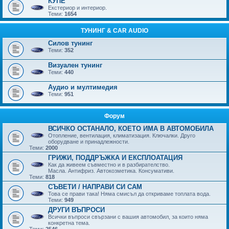
КУПЕ
Екстериор и интериор.
Теми:
1654
ТУНИНГ & CAR AUDIO
Силов тунинг
Теми:
352
Визуален тунинг
Теми:
440
Аудио и мултимедия
Теми:
951
Форум
ВСИЧКО ОСТАНАЛО, КОЕТО ИМА В АВТОМОБИЛА
Отопление, вентилация, климатизация. Ключалки. Друго
оборудване и принадлежности.
Теми:
2000
ГРИЖИ, ПОДДРЪЖКА И ЕКСПЛОАТАЦИЯ
Как да живеем съвместно и в разбирателство.
Масла. Антифриз. Автокозметика. Консумативи.
Теми:
818
СЪВЕТИ / НАПРАВИ СИ САМ
Това се прави така! Няма смисъл да откриваме топлата вода.
Теми:
949
ДРУГИ ВЪПРОСИ
Всички въпроси свързани с вашия автомобил, за които няма
конкретна тема.
Теми:
2546