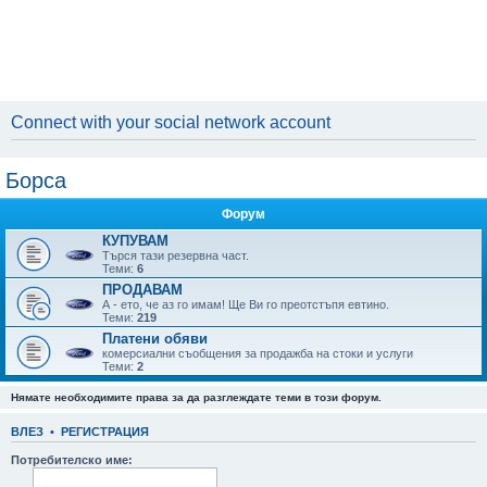
Connect with your social network account
Борса
Форум
КУПУВАМ
Търся тази резервна част.
Теми:
6
ПРОДАВАМ
А - ето, че аз го имам! Ще Ви го преотстъпя евтино.
Теми:
219
Платени обяви
комерсиални съобщения за продажба на стоки и услуги
Теми:
2
Нямате необходимите права за да разглеждате теми в този форум.
ВЛЕЗ
•
РЕГИСТРАЦИЯ
Потребителско име: