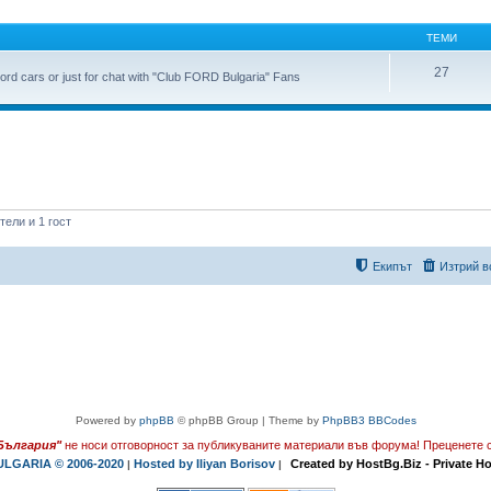
ТЕМИ
27
ord cars or just for chat with "Club FORD Bulgaria" Fans
ели и 1 гост
Екипът
Изтрий в
Powered by
phpBB
© phpBB Group | Theme by
PhpBB3 BBCodes
България"
не носи отговорност за публикуваните материали във форума!
Преценете с
LGARIA © 2006-2020
Hosted by Iliyan Borisov
Created by HostBg.Biz - Private H
|
|