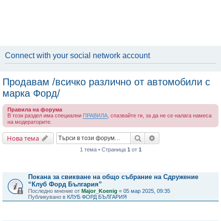
Connect with your social network account
Продавам /всичко различно от автомобили с
марка Форд/
Правила на форума
В този раздел има специални
ПРАВИЛА
, спазвайте ги, за да не се налага намеса
на модераторите.
Търсене
Разширено търсене
Нова тема
1 тема • Страница
1
от
1
Важни съобщения
Покана за свикване на общо събрание на Сдружение
“Клуб Форд България”
Последно мнение от
Major_Koenig
«
05 мар 2025, 09:35
Публикувано в
КЛУБ ФОРД БЪЛГАРИЯ
Теми