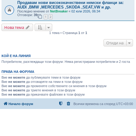
Продавам нови висококачествени немски фланци за:
AUDI ,BMW ,MERCEDES ,SKODA ,SEAT,VW и др.
Последно мнение от
NetBreaker
«
02 юли 2026, 06:34
Отговори:
39
1
2
Нова тема
1 тема • Страница
1
от
1
Отиди на
КОЙ Е НА ЛИНИЯ
Потребители, разглеждащи този форум: Няма регистрирани потребители и 2 госта
ПРАВА НА ФОРУМА
Вие
не можете
да публикувате теми в този форум
Вие
не можете
да отговаряте на теми в този форум
Вие
не можете
да променяте собствените си мнения в този форум
Вие
не можете
да триете мнения в този форум
Вие
не можете
да прикачвате файлове в този форум
Начало форум
Всички времена са според
UTC+03:00