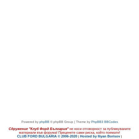
Powered by
phpBB
© phpBB Group | Theme by
PhpBB3 BBCodes
Сдружение "Клуб Форд България"
не носи отговорност за публикуваните
материали във форума!
Преценете сами риска, който поемате!
CLUB FORD BULGARIA © 2006-2020
Hosted by Iliyan Borisov
|
|