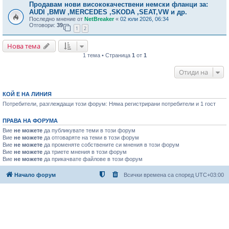
Продавам нови висококачествени немски фланци за:
AUDI ,BMW ,MERCEDES ,SKODA ,SEAT,VW и др.
Последно мнение от
NetBreaker
«
02 юли 2026, 06:34
Отговори:
39
1
2
Нова тема
1 тема • Страница
1
от
1
Отиди на
КОЙ Е НА ЛИНИЯ
Потребители, разглеждащи този форум: Няма регистрирани потребители и 1 гост
ПРАВА НА ФОРУМА
Вие
не можете
да публикувате теми в този форум
Вие
не можете
да отговаряте на теми в този форум
Вие
не можете
да променяте собствените си мнения в този форум
Вие
не можете
да триете мнения в този форум
Вие
не можете
да прикачвате файлове в този форум
Начало форум
Всички времена са според
UTC+03:00