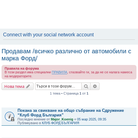
Connect with your social network account
Продавам /всичко различно от автомобили с
марка Форд/
Правила на форума
В този раздел има специални
ПРАВИЛА
, спазвайте ги, за да не се налага намеса
на модераторите.
Търсене
Разширено търсене
Нова тема
1 тема • Страница
1
от
1
Важни съобщения
Покана за свикване на общо събрание на Сдружение
“Клуб Форд България”
Последно мнение от
Major_Koenig
«
05 мар 2025, 09:35
Публикувано в
КЛУБ ФОРД БЪЛГАРИЯ
Теми