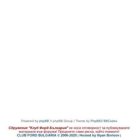
Powered by
phpBB
© phpBB Group | Theme by
PhpBB3 BBCodes
Сдружение "Клуб Форд България"
не носи отговорност за публикуваните
материали във форума!
Преценете сами риска, който поемате!
CLUB FORD BULGARIA © 2006-2020
Hosted by Iliyan Borisov
|
|