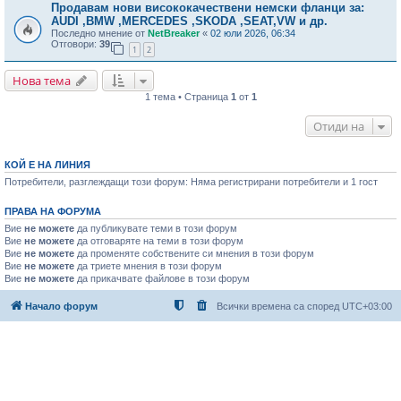
Продавам нови висококачествени немски фланци за:
AUDI ,BMW ,MERCEDES ,SKODA ,SEAT,VW и др.
Последно мнение от
NetBreaker
«
02 юли 2026, 06:34
Отговори:
39
1
2
Нова тема
1 тема • Страница
1
от
1
Отиди на
КОЙ Е НА ЛИНИЯ
Потребители, разглеждащи този форум: Няма регистрирани потребители и 1 гост
ПРАВА НА ФОРУМА
Вие
не можете
да публикувате теми в този форум
Вие
не можете
да отговаряте на теми в този форум
Вие
не можете
да променяте собствените си мнения в този форум
Вие
не можете
да триете мнения в този форум
Вие
не можете
да прикачвате файлове в този форум
Начало форум
Всички времена са според
UTC+03:00