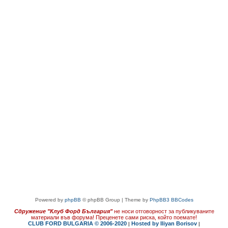
Powered by
phpBB
© phpBB Group | Theme by
PhpBB3 BBCodes
Сдружение "Клуб Форд България"
не носи отговорност за публикуваните
материали във форума!
Преценете сами риска, който поемате!
CLUB FORD BULGARIA © 2006-2020
Hosted by Iliyan Borisov
|
|