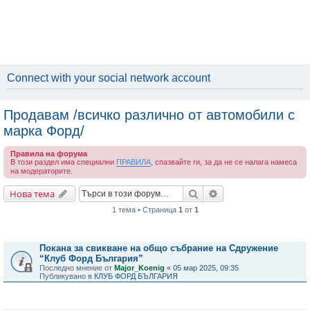
Connect with your social network account
Продавам /всичко различно от автомобили с
марка Форд/
Правила на форума
В този раздел има специални
ПРАВИЛА
, спазвайте ги, за да не се налага намеса
на модераторите.
Търсене
Разширено търсене
Нова тема
1 тема • Страница
1
от
1
Важни съобщения
Покана за свикване на общо събрание на Сдружение
“Клуб Форд България”
Последно мнение от
Major_Koenig
«
05 мар 2025, 09:35
Публикувано в
КЛУБ ФОРД БЪЛГАРИЯ
Теми