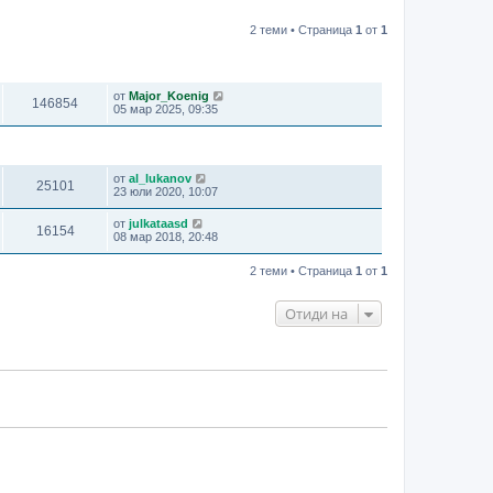
2 теми • Страница
1
от
1
ПРЕГЛЕЖДАНИЯ
ПОСЛЕДНО МНЕНИЕ
от
Major_Koenig
146854
05 мар 2025, 09:35
ПРЕГЛЕЖДАНИЯ
ПОСЛЕДНО МНЕНИЕ
от
al_lukanov
25101
23 юли 2020, 10:07
от
julkataasd
16154
08 мар 2018, 20:48
2 теми • Страница
1
от
1
Отиди на