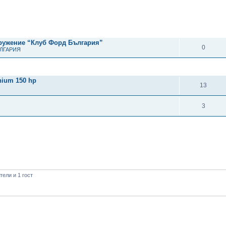
рено търсене
ОТГОВОРИ
дружение “Клуб Форд България”
0
ЪЛГАРИЯ
ОТГОВОРИ
nium 150 hp
13
3
ели и 1 гост