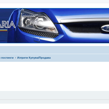
и постинги
Изтрити Купува/Продава