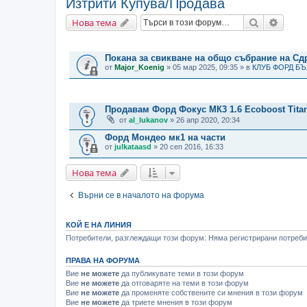
Изтрити Купува/Продава
Търсене
Разши
Нова тема
ВАЖНИ СЪОБЩЕНИЯ
Покана за свикване на общо събрание на С
от
Major_Koenig
» 05 мар 2025, 09:35 » в
КЛУБ ФОРД Б
ТЕМИ
Продавам Форд Фокус МК3 1.6 Ecoboost Tita
от
al_lukanov
» 26 апр 2020, 20:34
Форд Мондео мк1 на части
от
julkataasd
» 20 сеп 2016, 16:33
Нова тема
Върни се в началото на форума
КОЙ Е НА ЛИНИЯ
Потребители, разглеждащи този форум: Няма регистрирани потребит
ПРАВА НА ФОРУМА
Вие
не можете
да публикувате теми в този форум
Вие
не можете
да отговаряте на теми в този форум
Вие
не можете
да променяте собствените си мнения в този форум
Вие
не можете
да триете мнения в този форум