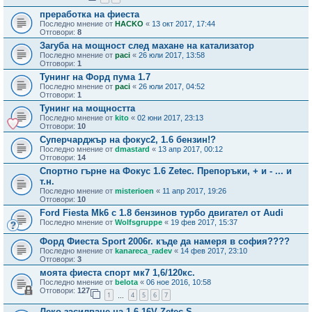
преработка на фиеста
Последно мнение от
HACKO
«
13 окт 2017, 17:44
Отговори:
8
Загуба на мощност след махане на катализатор
Последно мнение от
paci
«
26 юли 2017, 13:58
Отговори:
1
Тунинг на Форд пума 1.7
Последно мнение от
paci
«
26 юли 2017, 04:52
Отговори:
1
Тунинг на мощността
Последно мнение от
kito
«
02 юни 2017, 23:13
Отговори:
10
Суперчарджър на фокус2, 1.6 бензин!?
Последно мнение от
dmastard
«
13 апр 2017, 00:12
Отговори:
14
Спортно гърне на Фокус 1.6 Zetec. Препоръки, + и - ... и
т.н.
Последно мнение от
misterioen
«
11 апр 2017, 19:26
Отговори:
10
Ford Fiesta Mk6 с 1.8 бензинов турбо двигател от Audi
Последно мнение от
Wolfsgruppe
«
19 фев 2017, 15:37
Форд Фиеста Sport 2006г. къде да намеря в софия????
Последно мнение от
kanareca_radev
«
14 фев 2017, 23:10
Отговори:
3
моята фиеста спорт мк7 1,6/120кс.
Последно мнение от
belota
«
06 ное 2016, 10:58
Отговори:
127
1
4
5
6
7
…
Леко засилване на 1.6 16V Zetec S