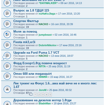
Последно мнение от
^DAYWALKER^
«
09 окт 2016, 14:13
Отговори:
2
Въпрос за 1.8 ТДЦИ 115
Последно мнение от
nuHaKoJIaga
«
17 сеп 2016, 13:20
Отговори:
1
Спортен Филтър
Последно мнение от
HACKO
«
16 сеп 2016, 20:39
Отговори:
19
Моля за помощ
Последно мнение от
jumpbeast
«
02 сеп 2016, 16:46
Отговори:
1
Fiesta mk3,xr3i
Последно мнение от
DobrinNikolov
«
17 юни 2016, 23:16
Отговори:
19
Upgrade на Ford Puma 1.7 VCT
Последно мнение от
HACKO
«
13 юни 2016, 18:07
Отговори:
5
Форд Ескорт1.8тд повече мощност
Последно мнение от
ЯЛТА
«
25 апр 2016, 11:19
Отговори:
2
Omex 600 или megasquirt
Последно мнение от
NNM94
«
15 мар 2016, 16:27
Лек тунинг на Фокус 1.6...ама май вече не е много лек:
1.6T
Последно мнение от
JoroM
«
25 фев 2016, 00:32
Отговори:
87
1
2
3
4
5
Доразвиване на дизелов мотор 1.8тди
Последно мнение от
BladeMan
«
18 фев 2016, 23:27