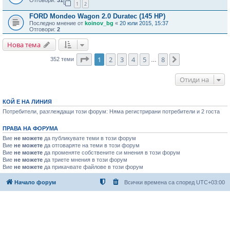
1
2
FORD Mondeo Wagon 2.0 Duratec (145 HP)
Последно мнение от
koinov_bg
«
20 юли 2015, 15:37
Отговори:
2
Нова тема
Страница
1
от
8
1
2
3
4
5
8
Следваща
352 теми
…
Отиди на
КОЙ Е НА ЛИНИЯ
Потребители, разглеждащи този форум: Няма регистрирани потребители и 2 госта
ПРАВА НА ФОРУМА
Вие
не можете
да публикувате теми в този форум
Вие
не можете
да отговаряте на теми в този форум
Вие
не можете
да променяте собствените си мнения в този форум
Вие
не можете
да триете мнения в този форум
Вие
не можете
да прикачвате файлове в този форум
Начало форум
Всички времена са според
UTC+03:00