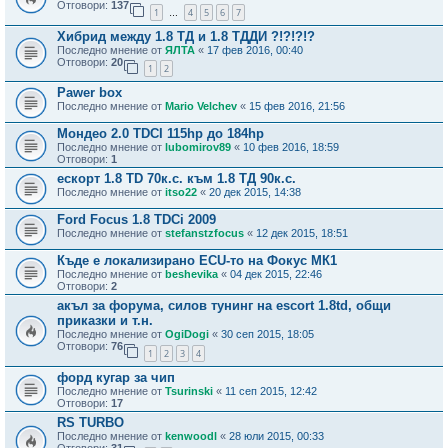
Отговори:
137
1
4
5
6
7
…
Хибрид между 1.8 ТД и 1.8 ТДДИ ?!?!?!?
Последно мнение от
ЯЛТА
«
17 фев 2016, 00:40
Отговори:
20
1
2
Pawer box
Последно мнение от
Mario Velchev
«
15 фев 2016, 21:56
Мондео 2.0 TDCI 115hp до 184hp
Последно мнение от
lubomirov89
«
10 фев 2016, 18:59
Отговори:
1
ескорт 1.8 TD 70к.с. към 1.8 ТД 90к.с.
Последно мнение от
itso22
«
20 дек 2015, 14:38
Ford Focus 1.8 TDCi 2009
Последно мнение от
stefanstzfocus
«
12 дек 2015, 18:51
Къде е локализирано ECU-то на Фокус МК1
Последно мнение от
beshevika
«
04 дек 2015, 22:46
Отговори:
2
акъл за форума, силов тунинг на escort 1.8td, общи
приказки и т.н.
Последно мнение от
OgiDogi
«
30 сеп 2015, 18:05
Отговори:
76
1
2
3
4
форд кугар за чип
Последно мнение от
Tsurinski
«
11 сеп 2015, 12:42
Отговори:
17
RS TURBO
Последно мнение от
kenwoodl
«
28 юли 2015, 00:33
Отговори:
31