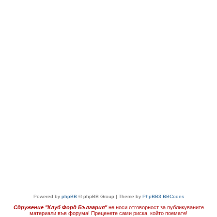
Powered by
phpBB
© phpBB Group | Theme by
PhpBB3 BBCodes
Сдружение "Клуб Форд България"
не носи отговорност за публикуваните
материали във форума!
Преценете сами риска, който поемате!