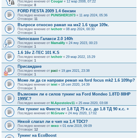
Последно мнение от
Cougar
«
12 мар 2008, 07:22
Отговори:
8
FORD FIESTA 2009 1.4 бензин
Последно мнение от
PUNISHER1973
«
11 апр 2024, 05:36
Отговори:
11
Въпроси относно рамап на мк2 1.6 тдци 109к.
Последно мнение от
ivchotr
«
08 апр 2024, 00:30
Отговори:
1
Чипосване Галакси 2.0 140h
Последно мнение от
MamaMy
«
24 яну 2023, 00:23
Отговори:
1
1.6 16v Z-TEC 101 K.S
Последно мнение от
ivchotr
«
29 мар 2022, 15:29
Отговори:
1
Присаждане
Последно мнение от
paci
«
19 дек 2021, 23:38
Отговори:
1
Може ли да се направи ремап на ford focus mk2 1.6 109hp?
Последно мнение от
ieiei
«
18 сеп 2020, 14:39
Отговори:
1
Възможен ли е силов тунинг на Ford Mondeo 1.8TD 88HP
1995Г.?
Последно мнение от
M.Apostolov11
«
25 юни 2020, 03:08
Лек тунинг на Фиеста от 1.8 ТД 75 к.с. до 1.8 ТД 90 к.с. +
Последно мнение от
M.Gruev
«
24 яну 2020, 17:02
Някой слагал ли е чип на 1.4 TDCI?
Последно мнение от
янко
«
01 юли 2019, 09:09
Отговори:
12
Тунинг на EcoBoost