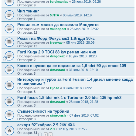
Последно мнение от
fordmaniac
«
26 юни 2019, 09:26
Отговори:
9
Чип тунинг
Последно мнение от
ЯЛТА
«
06 май 2019, 14:19
Отговори:
1
Решил съм малко да позасиля Мондеото
Последно мнение от
valiosport
«
25 мар 2019, 22:32
Отговори:
12
Ремап на Форд Фокус мк1 1.8тдди 90кс
Последно мнение от
freeway
«
05 яну 2019, 20:09
Отговори:
13
Ford Kuga 2.0 TDCi 88 kw ремап или чип
Последно мнение от
dragokaz
«
18 дек 2018, 18:28
Отговори:
2
Какво е нужно да се подмени за 1,6 tdci 90 да стане 109
Последно мнение от
dmastard
«
31 юли 2018, 22:10
Отговори:
3
Интеркулер и турбо за Ford Fusion 1.4 дизел мнение какда
го направим ?
Последно мнение от
Djosa
«
03 юли 2018, 06:22
Отговори:
8
Ford focus 1.8 tdci mk 1 с Turbo от 2.0 tdci 136 hp mk2
Последно мнение от
dmastard
«
26 фев 2018, 21:28
Отговори:
3
Съвместимост на турбини
Последно мнение от
simeonsh
«
07 фев 2018, 07:02
Отговори:
3
ескорт 92"кабрио 2.9 24V 4X4.....
Последно мнение от
2.9
«
12 яну 2018, 21:55
Отговори:
31
1
2