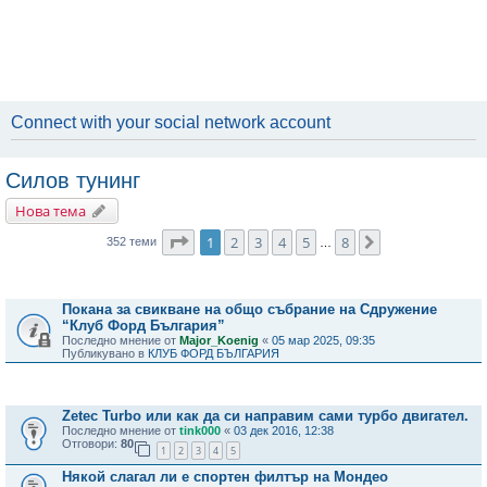
Connect with your social network account
Силов тунинг
Нова тема
Страница
1
от
8
1
2
3
4
5
8
Следваща
352 теми
…
Важни съобщения
Покана за свикване на общо събрание на Сдружение
“Клуб Форд България”
Последно мнение от
Major_Koenig
«
05 мар 2025, 09:35
Публикувано в
КЛУБ ФОРД БЪЛГАРИЯ
Теми
Zetec Turbo или как да си направим сами турбо двигател.
Последно мнение от
tink000
«
03 дек 2016, 12:38
Отговори:
80
1
2
3
4
5
Някой слагал ли е спортен филтър на Мондео