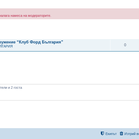
е налага намеса на модераторите.
рено търсене
ОТГОВОРИ
дружение “Клуб Форд България”
0
ЪЛГАРИЯ
ели и 2 госта
Екипът
Изтрий в