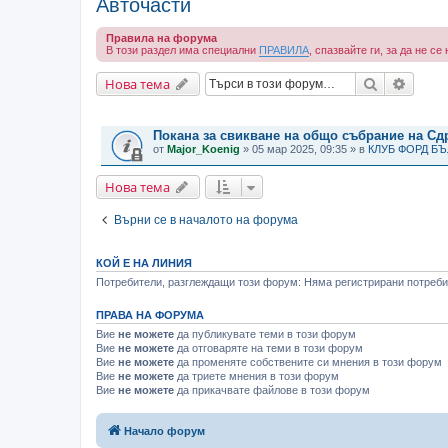
Авточасти
Правила на форума
В този раздел има специални
ПРАВИЛА
, спазвайте ги, за да не с
Търсене
Разши
Нова тема
ВАЖНИ СЪОБЩЕНИЯ
Покана за свикване на общо събрание на С
от
Major_Koenig
» 05 мар 2025, 09:35 » в
КЛУБ ФОРД Б
Нова тема
Върни се в началото на форума
КОЙ Е НА ЛИНИЯ
Потребители, разглеждащи този форум: Няма регистрирани потребит
ПРАВА НА ФОРУМА
Вие
не можете
да публикувате теми в този форум
Вие
не можете
да отговаряте на теми в този форум
Вие
не можете
да променяте собствените си мнения в този форум
Вие
не можете
да триете мнения в този форум
Вие
не можете
да прикачвате файлове в този форум
Начало форум