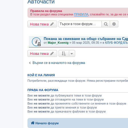
Авточасти
Правила на форума
В този раздел има специални
ПРАВИЛА
, спазвайте ги, за да не с
Търсене
Разши
Нова тема
ВАЖНИ СЪОБЩЕНИЯ
Покана за свикване на общо събрание на С
от
Major_Koenig
» 05 мар 2025, 09:35 » в
КЛУБ ФОРД Б
Нова тема
Върни се в началото на форума
КОЙ Е НА ЛИНИЯ
Потребители, разглеждащи този форум: Няма регистрирани потребит
ПРАВА НА ФОРУМА
Вие
не можете
да публикувате теми в този форум
Вие
не можете
да отговаряте на теми в този форум
Вие
не можете
да променяте собствените си мнения в този форум
Вие
не можете
да триете мнения в този форум
Вие
не можете
да прикачвате файлове в този форум
Начало форум