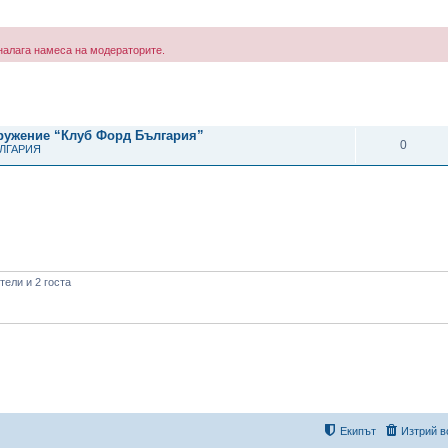
е налага намеса на модераторите.
рено търсене
ОТГОВОРИ
дружение “Клуб Форд България”
0
ЪЛГАРИЯ
ели и 2 госта
Екипът
Изтрий в