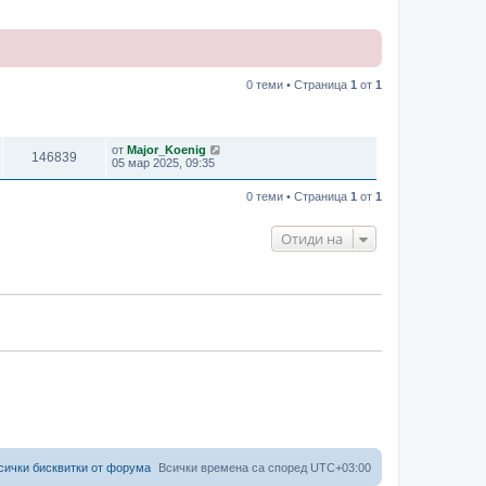
0 теми • Страница
1
от
1
ПРЕГЛЕЖДАНИЯ
ПОСЛЕДНО МНЕНИЕ
от
Major_Koenig
146839
05 мар 2025, 09:35
0 теми • Страница
1
от
1
Отиди на
сички бисквитки от форума
Всички времена са според
UTC+03:00