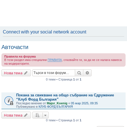
Connect with your social network account
Авточасти
Правила на форума
В този раздел има специални
ПРАВИЛА
, спазвайте ги, за да не се налага намеса
на модераторите.
Търсене
Разширено търсене
Нова тема
0 теми • Страница
1
от
1
Важни съобщения
Покана за свикване на общо събрание на Сдружение
“Клуб Форд България”
Последно мнение от
Major_Koenig
«
05 мар 2025, 09:35
Публикувано в
КЛУБ ФОРД БЪЛГАРИЯ
Нова тема
0 теми • Страница
1
от
1