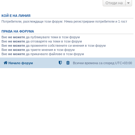
Отиди на
КОЙ Е НА ЛИНИЯ
Потребители, разглеждащи този форум: Няма регистрирани потребители и 1 гост
ПРАВА НА ФОРУМА
Вие
не можете
да публикувате теми в този форум
Вие
не можете
да отговаряте на теми в този форум
Вие
не можете
да променяте собствените си мнения в този форум
Вие
не можете
да триете мнения в този форум
Вие
не можете
да прикачвате файлове в този форум
Начало форум
Всички времена са според
UTC+03:00