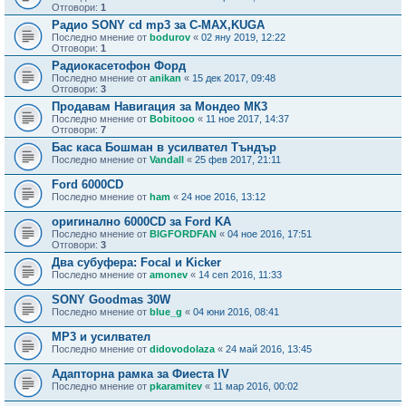
Отговори:
1
Радио SONY cd mp3 за C-MAX,KUGA
Последно мнение от
bodurov
«
02 яну 2019, 12:22
Отговори:
1
Радиокасетофон Форд
Последно мнение от
anikan
«
15 дек 2017, 09:48
Отговори:
3
Продавам Навигация за Мондео МК3
Последно мнение от
Bobitooo
«
11 ное 2017, 14:37
Отговори:
7
Бас каса Бошман в усилвател Тъндър
Последно мнение от
Vandall
«
25 фев 2017, 21:11
Ford 6000CD
Последно мнение от
ham
«
24 ное 2016, 13:12
оригинално 6000CD за Ford KA
Последно мнение от
BIGFORDFAN
«
04 ное 2016, 17:51
Отговори:
3
Два субуфера: Focal и Kicker
Последно мнение от
amonev
«
14 сеп 2016, 11:33
SONY Goodmas 30W
Последно мнение от
blue_g
«
04 юни 2016, 08:41
MP3 и усилвател
Последно мнение от
didovodolaza
«
24 май 2016, 13:45
Адапторна рамка за Фиеста IV
Последно мнение от
pkaramitev
«
11 мар 2016, 00:02