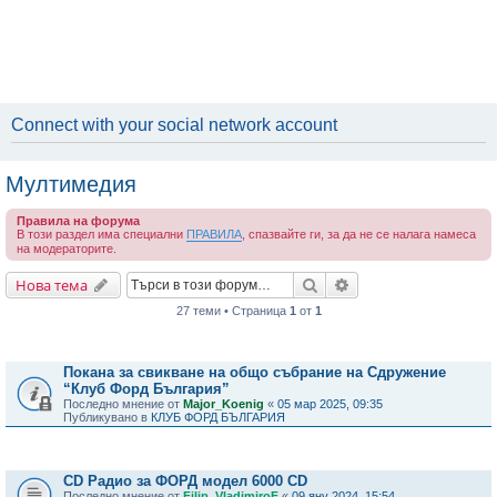
Connect with your social network account
Мултимедия
Правила на форума
В този раздел има специални
ПРАВИЛА
, спазвайте ги, за да не се налага намеса
на модераторите.
Търсене
Разширено търсене
Нова тема
27 теми • Страница
1
от
1
Важни съобщения
Покана за свикване на общо събрание на Сдружение
“Клуб Форд България”
Последно мнение от
Major_Koenig
«
05 мар 2025, 09:35
Публикувано в
КЛУБ ФОРД БЪЛГАРИЯ
Теми
CD Радио за ФОРД модел 6000 CD
Последно мнение от
Filip_VladimiroF
«
09 яну 2024, 15:54