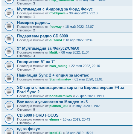
Отговори:
3
Мултимедия с Андроид за Форд Фокус
Последно мнение от
Coldgrave
«
30 мар 2023, 21:18
Отговори:
1
Намерих радио...
Последно мнение от
freeway
«
18 май 2022, 22:07
Отговори:
2
Подарявам радио CD 6000
Последно мнение от
duzar84
«
18 апр 2022, 12:49
9" Мултимедия за Фокус2/CMAX
Последно мнение от
Matik
«
08 мар 2022, 11:34
Отговори:
3
Говорители 5" на 7"
Последно мнение от
ivan_racing
«
22 фев 2022, 22:16
Отговори:
7
Навигация Sync 2 + опция за монтаж
Последно мнение от
Stamatimatev
«
01 май 2020, 11:01
SD карта с навигационна карта на Европа версия F4 за
Ford Sync 2
Последно мнение от
borislav.mikov
«
22 фев 2020, 19:11
Бас каса и усилвател за Мондео мк3
Последно мнение от
plamen_032
«
03 яну 2020, 01:02
Отговори:
9
CD 6000 FORD FOCUS
Последно мнение от
elmarr
«
16 окт 2019, 20:43
Отговори:
2
сд за фокус
Последно мнение от
kroki111
«
28 апр 2019, 15:24