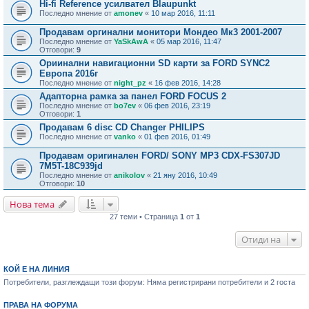
Hi-fi Reference усилвател Blaupunkt
Последно мнение от
amonev
«
10 мар 2016, 11:11
Продавам оргинални монитори Мондео Мк3 2001-2007
Последно мнение от
YaSkAwA
«
05 мар 2016, 11:47
Отговори:
9
Ориинални навигационни SD карти за FORD SYNC2
Европа 2016г
Последно мнение от
night_pz
«
16 фев 2016, 14:28
Адапторна рамка за панел FORD FOCUS 2
Последно мнение от
bo7ev
«
06 фев 2016, 23:19
Отговори:
1
Продавам 6 disc CD Changer PHILIPS
Последно мнение от
vanko
«
01 фев 2016, 01:49
Продавам оригинален FORD/ SONY MP3 CDX-FS307JD
7M5T-18C939jd
Последно мнение от
anikolov
«
21 яну 2016, 10:49
Отговори:
10
Нова тема
27 теми • Страница
1
от
1
Отиди на
КОЙ Е НА ЛИНИЯ
Потребители, разглеждащи този форум: Няма регистрирани потребители и 2 госта
ПРАВА НА ФОРУМА