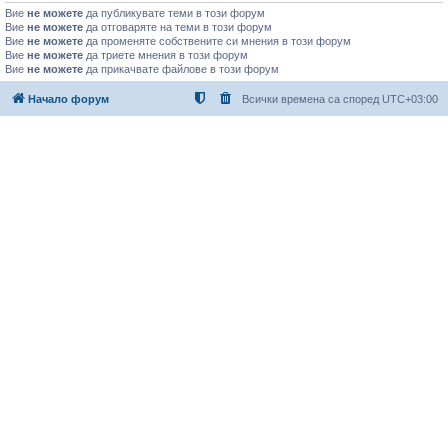
Вие
не можете
да публикувате теми в този форум
Вие
не можете
да отговаряте на теми в този форум
Вие
не можете
да променяте собствените си мнения в този форум
Вие
не можете
да триете мнения в този форум
Вие
не можете
да прикачвате файлове в този форум
Начало форум
Всички времена са според
UTC+03:00