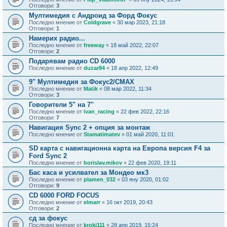
Отговори:
3
Мултимедия с Андроид за Форд Фокус
Последно мнение от
Coldgrave
«
30 мар 2023, 21:18
Отговори:
1
Намерих радио...
Последно мнение от
freeway
«
18 май 2022, 22:07
Отговори:
2
Подарявам радио CD 6000
Последно мнение от
duzar84
«
18 апр 2022, 12:49
9" Мултимедия за Фокус2/CMAX
Последно мнение от
Matik
«
08 мар 2022, 11:34
Отговори:
3
Говорители 5" на 7"
Последно мнение от
ivan_racing
«
22 фев 2022, 22:16
Отговори:
7
Навигация Sync 2 + опция за монтаж
Последно мнение от
Stamatimatev
«
01 май 2020, 11:01
SD карта с навигационна карта на Европа версия F4 за
Ford Sync 2
Последно мнение от
borislav.mikov
«
22 фев 2020, 19:11
Бас каса и усилвател за Мондео мк3
Последно мнение от
plamen_032
«
03 яну 2020, 01:02
Отговори:
9
CD 6000 FORD FOCUS
Последно мнение от
elmarr
«
16 окт 2019, 20:43
Отговори:
2
сд за фокус
Последно мнение от
kroki111
«
28 апр 2019, 15:24