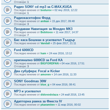
Отговори:
1
Радио SONY cd mp3 за C-MAX,KUGA
Последно мнение от
bodurov
«
02 яну 2019, 12:22
Отговори:
1
Радиокасетофон Форд
Последно мнение от
anikan
«
15 дек 2017, 09:48
Отговори:
3
Продавам Навигация за Мондео МК3
Последно мнение от
Bobitooo
«
11 ное 2017, 14:37
Отговори:
7
Бас каса Бошман в усилвател Тъндър
Последно мнение от
Vandall
«
25 фев 2017, 21:11
Ford 6000CD
Последно мнение от
ham
«
24 ное 2016, 13:12
оригинално 6000CD за Ford KA
Последно мнение от
BIGFORDFAN
«
04 ное 2016, 17:51
Отговори:
3
Два субуфера: Focal и Kicker
Последно мнение от
amonev
«
14 сеп 2016, 11:33
SONY Goodmas 30W
Последно мнение от
blue_g
«
04 юни 2016, 08:41
MP3 и усилвател
Последно мнение от
didovodolaza
«
24 май 2016, 13:45
Адапторна рамка за Фиеста IV
Последно мнение от
pkaramitev
«
11 мар 2016, 00:02