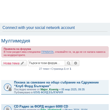
Connect with your social network account
Мултимедия
Правила на форума
В този раздел има специални
ПРАВИЛА
, спазвайте ги, за да не се налага намеса
на модераторите.
Търсене
Разширено търсене
Нова тема
27 теми • Страница
1
от
1
Важни съобщения
Покана за свикване на общо събрание на Сдружение
“Клуб Форд България”
Последно мнение от
Major_Koenig
«
05 мар 2025, 09:35
Публикувано в
КЛУБ ФОРД БЪЛГАРИЯ
Теми
CD Радио за ФОРД модел 6000 CD
Последно мнение от
Filip_VladimiroF
«
09 яну 2024, 15:54