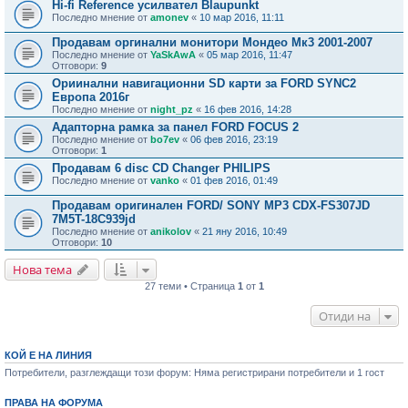
Hi-fi Reference усилвател Blaupunkt
Последно мнение от
amonev
«
10 мар 2016, 11:11
Продавам оргинални монитори Мондео Мк3 2001-2007
Последно мнение от
YaSkAwA
«
05 мар 2016, 11:47
Отговори:
9
Ориинални навигационни SD карти за FORD SYNC2
Европа 2016г
Последно мнение от
night_pz
«
16 фев 2016, 14:28
Адапторна рамка за панел FORD FOCUS 2
Последно мнение от
bo7ev
«
06 фев 2016, 23:19
Отговори:
1
Продавам 6 disc CD Changer PHILIPS
Последно мнение от
vanko
«
01 фев 2016, 01:49
Продавам оригинален FORD/ SONY MP3 CDX-FS307JD
7M5T-18C939jd
Последно мнение от
anikolov
«
21 яну 2016, 10:49
Отговори:
10
Нова тема
27 теми • Страница
1
от
1
Отиди на
КОЙ Е НА ЛИНИЯ
Потребители, разглеждащи този форум: Няма регистрирани потребители и 1 гост
ПРАВА НА ФОРУМА