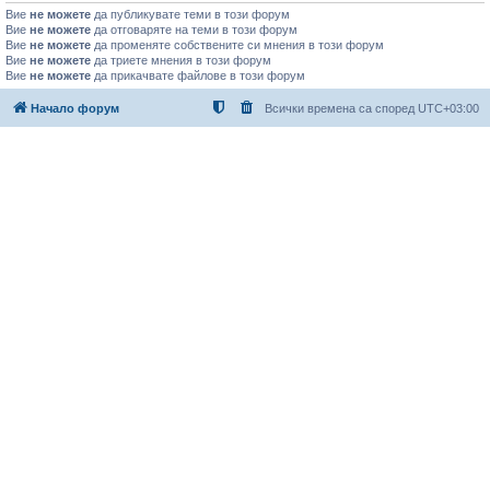
Вие
не можете
да публикувате теми в този форум
Вие
не можете
да отговаряте на теми в този форум
Вие
не можете
да променяте собствените си мнения в този форум
Вие
не можете
да триете мнения в този форум
Вие
не можете
да прикачвате файлове в този форум
Начало форум
Всички времена са според
UTC+03:00