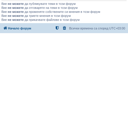
Вие
не можете
да публикувате теми в този форум
Вие
не можете
да отговаряте на теми в този форум
Вие
не можете
да променяте собствените си мнения в този форум
Вие
не можете
да триете мнения в този форум
Вие
не можете
да прикачвате файлове в този форум
Начало форум
Всички времена са според
UTC+03:00