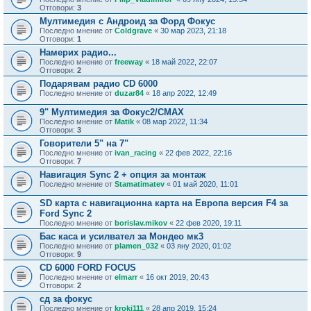
Отговори:
3
Мултимедия с Андроид за Форд Фокус
Последно мнение от
Coldgrave
«
30 мар 2023, 21:18
Отговори:
1
Намерих радио...
Последно мнение от
freeway
«
18 май 2022, 22:07
Отговори:
2
Подарявам радио CD 6000
Последно мнение от
duzar84
«
18 апр 2022, 12:49
9" Мултимедия за Фокус2/CMAX
Последно мнение от
Matik
«
08 мар 2022, 11:34
Отговори:
3
Говорители 5" на 7"
Последно мнение от
ivan_racing
«
22 фев 2022, 22:16
Отговори:
7
Навигация Sync 2 + опция за монтаж
Последно мнение от
Stamatimatev
«
01 май 2020, 11:01
SD карта с навигационна карта на Европа версия F4 за
Ford Sync 2
Последно мнение от
borislav.mikov
«
22 фев 2020, 19:11
Бас каса и усилвател за Мондео мк3
Последно мнение от
plamen_032
«
03 яну 2020, 01:02
Отговори:
9
CD 6000 FORD FOCUS
Последно мнение от
elmarr
«
16 окт 2019, 20:43
Отговори:
2
сд за фокус
Последно мнение от
kroki111
«
28 апр 2019, 15:24