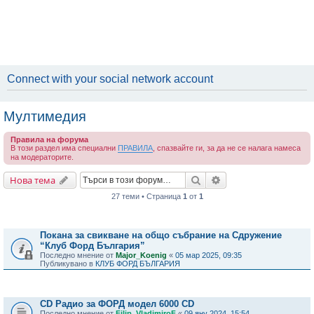
Connect with your social network account
Мултимедия
Правила на форума
В този раздел има специални
ПРАВИЛА
, спазвайте ги, за да не се налага намеса
на модераторите.
Търсене
Разширено търсене
Нова тема
27 теми • Страница
1
от
1
Важни съобщения
Покана за свикване на общо събрание на Сдружение
“Клуб Форд България”
Последно мнение от
Major_Koenig
«
05 мар 2025, 09:35
Публикувано в
КЛУБ ФОРД БЪЛГАРИЯ
Теми
CD Радио за ФОРД модел 6000 CD
Последно мнение от
Filip_VladimiroF
«
09 яну 2024, 15:54