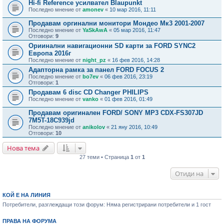
Hi-fi Reference усилвател Blaupunkt
Последно мнение от
amonev
«
10 мар 2016, 11:11
Продавам оргинални монитори Мондео Мк3 2001-2007
Последно мнение от
YaSkAwA
«
05 мар 2016, 11:47
Отговори:
9
Ориинални навигационни SD карти за FORD SYNC2
Европа 2016г
Последно мнение от
night_pz
«
16 фев 2016, 14:28
Адапторна рамка за панел FORD FOCUS 2
Последно мнение от
bo7ev
«
06 фев 2016, 23:19
Отговори:
1
Продавам 6 disc CD Changer PHILIPS
Последно мнение от
vanko
«
01 фев 2016, 01:49
Продавам оригинален FORD/ SONY MP3 CDX-FS307JD
7M5T-18C939jd
Последно мнение от
anikolov
«
21 яну 2016, 10:49
Отговори:
10
Нова тема
27 теми • Страница
1
от
1
Отиди на
КОЙ Е НА ЛИНИЯ
Потребители, разглеждащи този форум: Няма регистрирани потребители и 1 гост
ПРАВА НА ФОРУМА