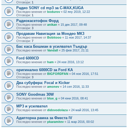
Отговори:
1
Радио SONY cd mp3 за C-MAX,KUGA
Последно мнение от
bodurov
«
02 яну 2019, 12:22
Отговори:
1
Радиокасетофон Форд
Последно мнение от
anikan
«
15 дек 2017, 09:48
Отговори:
3
Продавам Навигация за Мондео МК3
Последно мнение от
Bobitooo
«
11 ное 2017, 14:37
Отговори:
7
Бас каса Бошман в усилвател Тъндър
Последно мнение от
Vandall
«
25 фев 2017, 21:11
Ford 6000CD
Последно мнение от
ham
«
24 ное 2016, 13:12
оригинално 6000CD за Ford KA
Последно мнение от
BIGFORDFAN
«
04 ное 2016, 17:51
Отговори:
3
Два субуфера: Focal и Kicker
Последно мнение от
amonev
«
14 сеп 2016, 11:33
SONY Goodmas 30W
Последно мнение от
blue_g
«
04 юни 2016, 08:41
MP3 и усилвател
Последно мнение от
didovodolaza
«
24 май 2016, 13:45
Адапторна рамка за Фиеста IV
Последно мнение от
pkaramitev
«
11 мар 2016, 00:02