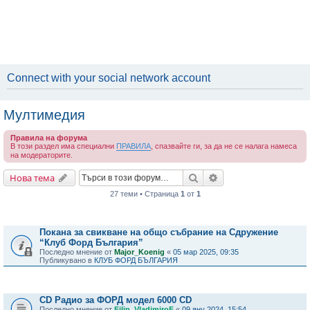
Connect with your social network account
Мултимедия
Правила на форума
В този раздел има специални
ПРАВИЛА
, спазвайте ги, за да не се налага намеса
на модераторите.
Търсене
Разширено търсене
Нова тема
27 теми • Страница
1
от
1
Важни съобщения
Покана за свикване на общо събрание на Сдружение
“Клуб Форд България”
Последно мнение от
Major_Koenig
«
05 мар 2025, 09:35
Публикувано в
КЛУБ ФОРД БЪЛГАРИЯ
Теми
CD Радио за ФОРД модел 6000 CD
Последно мнение от
Filip_VladimiroF
«
09 яну 2024, 15:54