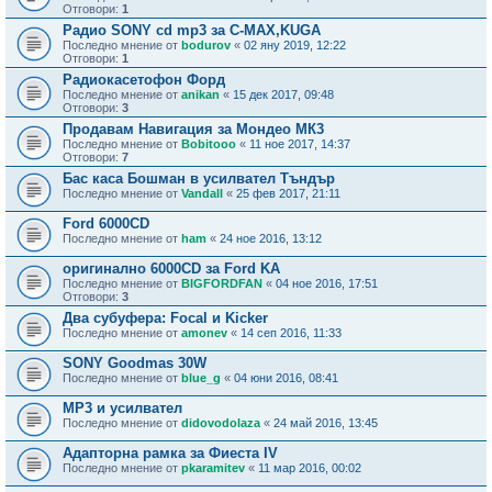
Отговори:
1
Радио SONY cd mp3 за C-MAX,KUGA
Последно мнение от
bodurov
«
02 яну 2019, 12:22
Отговори:
1
Радиокасетофон Форд
Последно мнение от
anikan
«
15 дек 2017, 09:48
Отговори:
3
Продавам Навигация за Мондео МК3
Последно мнение от
Bobitooo
«
11 ное 2017, 14:37
Отговори:
7
Бас каса Бошман в усилвател Тъндър
Последно мнение от
Vandall
«
25 фев 2017, 21:11
Ford 6000CD
Последно мнение от
ham
«
24 ное 2016, 13:12
оригинално 6000CD за Ford KA
Последно мнение от
BIGFORDFAN
«
04 ное 2016, 17:51
Отговори:
3
Два субуфера: Focal и Kicker
Последно мнение от
amonev
«
14 сеп 2016, 11:33
SONY Goodmas 30W
Последно мнение от
blue_g
«
04 юни 2016, 08:41
MP3 и усилвател
Последно мнение от
didovodolaza
«
24 май 2016, 13:45
Адапторна рамка за Фиеста IV
Последно мнение от
pkaramitev
«
11 мар 2016, 00:02