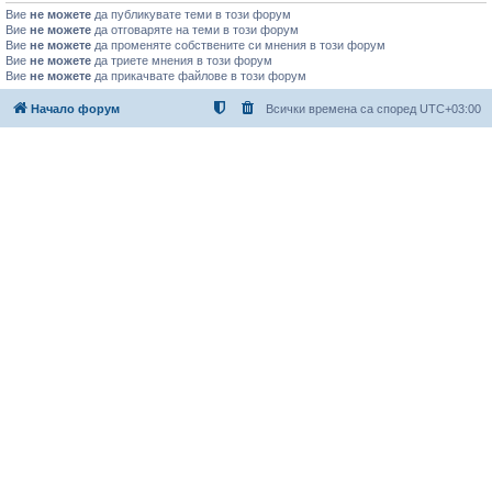
Вие
не можете
да публикувате теми в този форум
Вие
не можете
да отговаряте на теми в този форум
Вие
не можете
да променяте собствените си мнения в този форум
Вие
не можете
да триете мнения в този форум
Вие
не можете
да прикачвате файлове в този форум
Начало форум
Всички времена са според
UTC+03:00