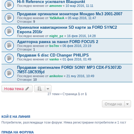
Hi-fi Reference усилвател Blaupunkt
Последно мнение от
amonev
«
10 мар 2016, 11:11
Продавам оргинални монитори Мондео Мк3 2001-2007
Последно мнение от
YaSkAwA
«
05 мар 2016, 11:47
Отговори:
9
Ориинални навигационни SD карти за FORD SYNC2
Европа 2016г
Последно мнение от
night_pz
«
16 фев 2016, 14:28
Адапторна рамка за панел FORD FOCUS 2
Последно мнение от
bo7ev
«
06 фев 2016, 23:19
Отговори:
1
Продавам 6 disc CD Changer PHILIPS
Последно мнение от
vanko
«
01 фев 2016, 01:49
Продавам оригинален FORD/ SONY MP3 CDX-FS307JD
7M5T-18C939jd
Последно мнение от
anikolov
«
21 яну 2016, 10:49
Отговори:
10
Нова тема
27 теми • Страница
1
от
1
Отиди на
КОЙ Е НА ЛИНИЯ
Потребители, разглеждащи този форум: Няма регистрирани потребители и 1 гост
ПРАВА НА ФОРУМА