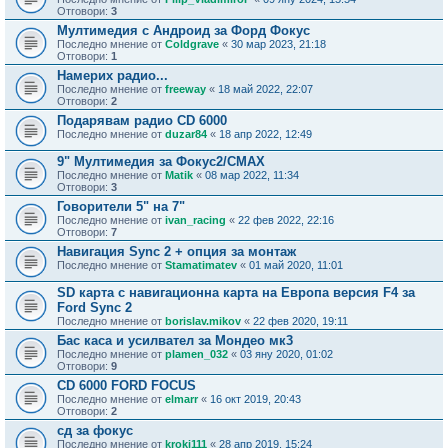
Отговори:
3
Мултимедия с Андроид за Форд Фокус
Последно мнение от
Coldgrave
«
30 мар 2023, 21:18
Отговори:
1
Намерих радио...
Последно мнение от
freeway
«
18 май 2022, 22:07
Отговори:
2
Подарявам радио CD 6000
Последно мнение от
duzar84
«
18 апр 2022, 12:49
9" Мултимедия за Фокус2/CMAX
Последно мнение от
Matik
«
08 мар 2022, 11:34
Отговори:
3
Говорители 5" на 7"
Последно мнение от
ivan_racing
«
22 фев 2022, 22:16
Отговори:
7
Навигация Sync 2 + опция за монтаж
Последно мнение от
Stamatimatev
«
01 май 2020, 11:01
SD карта с навигационна карта на Европа версия F4 за
Ford Sync 2
Последно мнение от
borislav.mikov
«
22 фев 2020, 19:11
Бас каса и усилвател за Мондео мк3
Последно мнение от
plamen_032
«
03 яну 2020, 01:02
Отговори:
9
CD 6000 FORD FOCUS
Последно мнение от
elmarr
«
16 окт 2019, 20:43
Отговори:
2
сд за фокус
Последно мнение от
kroki111
«
28 апр 2019, 15:24