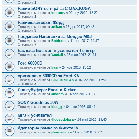
Отговори:
1
Радио SONY cd mp3 за C-MAX,KUGA
Последно мнение от
bodurov
«
02 яну 2019, 12:22
Отговори:
1
Радиокасетофон Форд
Последно мнение от
anikan
«
15 дек 2017, 09:48
Отговори:
3
Продавам Навигация за Мондео МК3
Последно мнение от
Bobitooo
«
11 ное 2017, 14:37
Отговори:
7
Бас каса Бошман в усилвател Тъндър
Последно мнение от
Vandall
«
25 фев 2017, 21:11
Ford 6000CD
Последно мнение от
ham
«
24 ное 2016, 13:12
оригинално 6000CD за Ford KA
Последно мнение от
BIGFORDFAN
«
04 ное 2016, 17:51
Отговори:
3
Два субуфера: Focal и Kicker
Последно мнение от
amonev
«
14 сеп 2016, 11:33
SONY Goodmas 30W
Последно мнение от
blue_g
«
04 юни 2016, 08:41
MP3 и усилвател
Последно мнение от
didovodolaza
«
24 май 2016, 13:45
Адапторна рамка за Фиеста IV
Последно мнение от
pkaramitev
«
11 мар 2016, 00:02