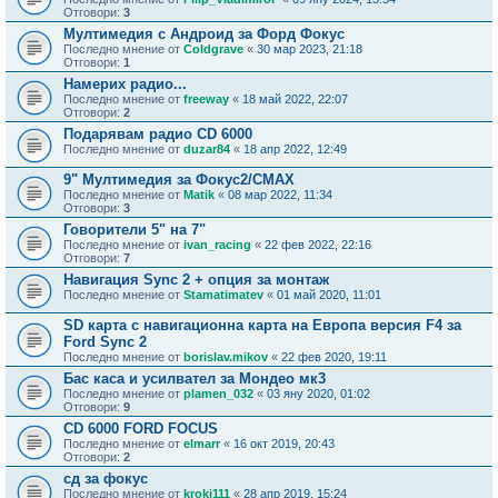
Отговори:
3
Мултимедия с Андроид за Форд Фокус
Последно мнение от
Coldgrave
«
30 мар 2023, 21:18
Отговори:
1
Намерих радио...
Последно мнение от
freeway
«
18 май 2022, 22:07
Отговори:
2
Подарявам радио CD 6000
Последно мнение от
duzar84
«
18 апр 2022, 12:49
9" Мултимедия за Фокус2/CMAX
Последно мнение от
Matik
«
08 мар 2022, 11:34
Отговори:
3
Говорители 5" на 7"
Последно мнение от
ivan_racing
«
22 фев 2022, 22:16
Отговори:
7
Навигация Sync 2 + опция за монтаж
Последно мнение от
Stamatimatev
«
01 май 2020, 11:01
SD карта с навигационна карта на Европа версия F4 за
Ford Sync 2
Последно мнение от
borislav.mikov
«
22 фев 2020, 19:11
Бас каса и усилвател за Мондео мк3
Последно мнение от
plamen_032
«
03 яну 2020, 01:02
Отговори:
9
CD 6000 FORD FOCUS
Последно мнение от
elmarr
«
16 окт 2019, 20:43
Отговори:
2
сд за фокус
Последно мнение от
kroki111
«
28 апр 2019, 15:24