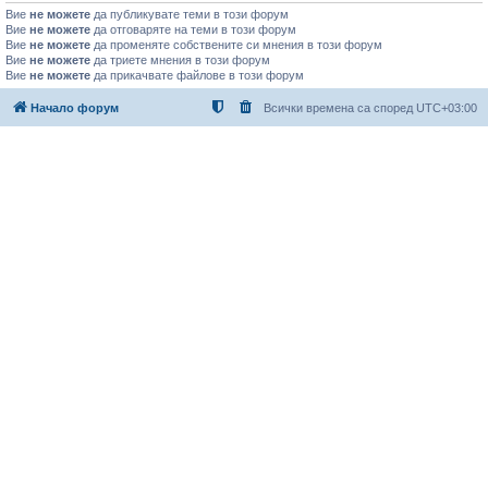
Вие
не можете
да публикувате теми в този форум
Вие
не можете
да отговаряте на теми в този форум
Вие
не можете
да променяте собствените си мнения в този форум
Вие
не можете
да триете мнения в този форум
Вие
не можете
да прикачвате файлове в този форум
Начало форум
Всички времена са според
UTC+03:00