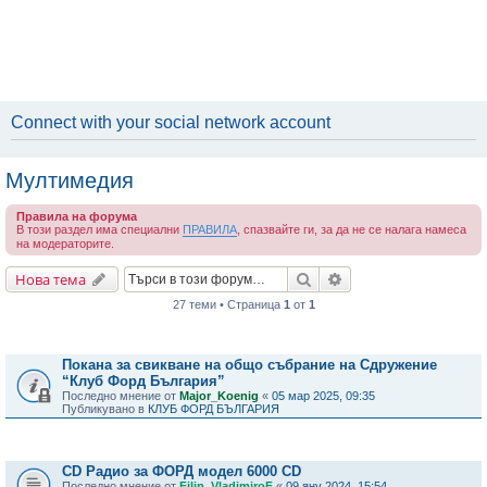
Connect with your social network account
Мултимедия
Правила на форума
В този раздел има специални
ПРАВИЛА
, спазвайте ги, за да не се налага намеса
на модераторите.
Търсене
Разширено търсене
Нова тема
27 теми • Страница
1
от
1
Важни съобщения
Покана за свикване на общо събрание на Сдружение
“Клуб Форд България”
Последно мнение от
Major_Koenig
«
05 мар 2025, 09:35
Публикувано в
КЛУБ ФОРД БЪЛГАРИЯ
Теми
CD Радио за ФОРД модел 6000 CD
Последно мнение от
Filip_VladimiroF
«
09 яну 2024, 15:54