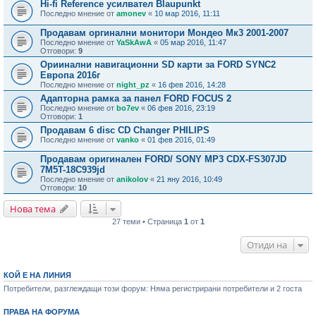
Hi-fi Reference усилвател Blaupunkt
Последно мнение от
amonev
«
10 мар 2016, 11:11
Продавам оргинални монитори Мондео Мк3 2001-2007
Последно мнение от
YaSkAwA
«
05 мар 2016, 11:47
Отговори:
9
Ориинални навигационни SD карти за FORD SYNC2
Европа 2016г
Последно мнение от
night_pz
«
16 фев 2016, 14:28
Адапторна рамка за панел FORD FOCUS 2
Последно мнение от
bo7ev
«
06 фев 2016, 23:19
Отговори:
1
Продавам 6 disc CD Changer PHILIPS
Последно мнение от
vanko
«
01 фев 2016, 01:49
Продавам оригинален FORD/ SONY MP3 CDX-FS307JD
7M5T-18C939jd
Последно мнение от
anikolov
«
21 яну 2016, 10:49
Отговори:
10
Нова тема
27 теми • Страница
1
от
1
Отиди на
КОЙ Е НА ЛИНИЯ
Потребители, разглеждащи този форум: Няма регистрирани потребители и 2 госта
ПРАВА НА ФОРУМА