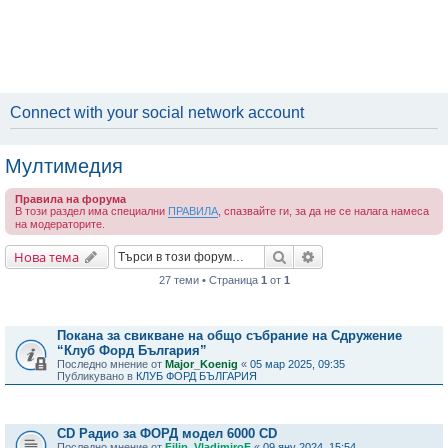
Connect with your social network account
Мултимедия
Правила на форума
В този раздел има специални
ПРАВИЛА
, спазвайте ги, за да не се налага намеса
на модераторите.
Търсене
Разширено търсене
Нова тема
27 теми • Страница
1
от
1
Важни съобщения
Покана за свикване на общо събрание на Сдружение
“Клуб Форд България”
Последно мнение от
Major_Koenig
«
05 мар 2025, 09:35
Публикувано в
КЛУБ ФОРД БЪЛГАРИЯ
Теми
CD Радио за ФОРД модел 6000 CD
Последно мнение от
Filip_VladimiroF
«
09 яну 2024, 15:54