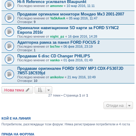
Hi-fi Reference усилвател Blaupunkt
Последно мнение от
amonev
«
10 мар 2016, 11:11
Продавам оргинални монитори Мондео Мк3 2001-2007
Последно мнение от
YaSkAwA
«
05 мар 2016, 11:47
Отговори:
9
Ориинални навигационни SD карти за FORD SYNC2
Европа 2016г
Последно мнение от
night_pz
«
16 фев 2016, 14:28
Адапторна рамка за панел FORD FOCUS 2
Последно мнение от
bo7ev
«
06 фев 2016, 23:19
Отговори:
1
Продавам 6 disc CD Changer PHILIPS
Последно мнение от
vanko
«
01 фев 2016, 01:49
Продавам оригинален FORD/ SONY MP3 CDX-FS307JD
7M5T-18C939jd
Последно мнение от
anikolov
«
21 яну 2016, 10:49
Отговори:
10
Нова тема
27 теми • Страница
1
от
1
Отиди на
КОЙ Е НА ЛИНИЯ
Потребители, разглеждащи този форум: Няма регистрирани потребители и 4 госта
ПРАВА НА ФОРУМА