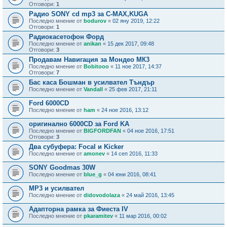
Отговори:
1
Радио SONY cd mp3 за C-MAX,KUGA
Последно мнение от
bodurov
«
02 яну 2019, 12:22
Отговори:
1
Радиокасетофон Форд
Последно мнение от
anikan
«
15 дек 2017, 09:48
Отговори:
3
Продавам Навигация за Мондео МК3
Последно мнение от
Bobitooo
«
11 ное 2017, 14:37
Отговори:
7
Бас каса Бошман в усилвател Тъндър
Последно мнение от
Vandall
«
25 фев 2017, 21:11
Ford 6000CD
Последно мнение от
ham
«
24 ное 2016, 13:12
оригинално 6000CD за Ford KA
Последно мнение от
BIGFORDFAN
«
04 ное 2016, 17:51
Отговори:
3
Два субуфера: Focal и Kicker
Последно мнение от
amonev
«
14 сеп 2016, 11:33
SONY Goodmas 30W
Последно мнение от
blue_g
«
04 юни 2016, 08:41
MP3 и усилвател
Последно мнение от
didovodolaza
«
24 май 2016, 13:45
Адапторна рамка за Фиеста IV
Последно мнение от
pkaramitev
«
11 мар 2016, 00:02