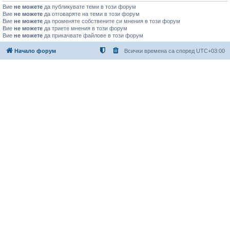
Вие
не можете
да публикувате теми в този форум
Вие
не можете
да отговаряте на теми в този форум
Вие
не можете
да променяте собствените си мнения в този форум
Вие
не можете
да триете мнения в този форум
Вие
не можете
да прикачвате файлове в този форум
Начало форум
Всички времена са според
UTC+03:00