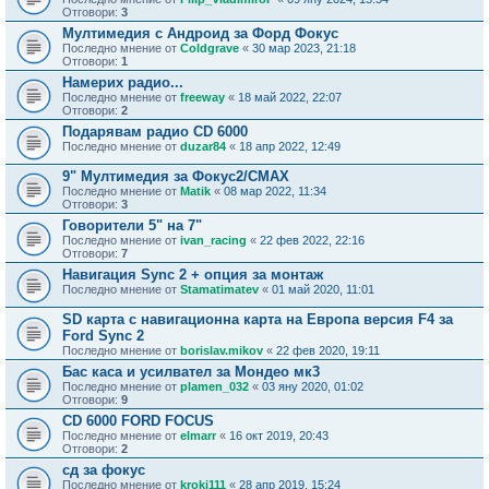
Отговори:
3
Мултимедия с Андроид за Форд Фокус
Последно мнение от
Coldgrave
«
30 мар 2023, 21:18
Отговори:
1
Намерих радио...
Последно мнение от
freeway
«
18 май 2022, 22:07
Отговори:
2
Подарявам радио CD 6000
Последно мнение от
duzar84
«
18 апр 2022, 12:49
9" Мултимедия за Фокус2/CMAX
Последно мнение от
Matik
«
08 мар 2022, 11:34
Отговори:
3
Говорители 5" на 7"
Последно мнение от
ivan_racing
«
22 фев 2022, 22:16
Отговори:
7
Навигация Sync 2 + опция за монтаж
Последно мнение от
Stamatimatev
«
01 май 2020, 11:01
SD карта с навигационна карта на Европа версия F4 за
Ford Sync 2
Последно мнение от
borislav.mikov
«
22 фев 2020, 19:11
Бас каса и усилвател за Мондео мк3
Последно мнение от
plamen_032
«
03 яну 2020, 01:02
Отговори:
9
CD 6000 FORD FOCUS
Последно мнение от
elmarr
«
16 окт 2019, 20:43
Отговори:
2
сд за фокус
Последно мнение от
kroki111
«
28 апр 2019, 15:24