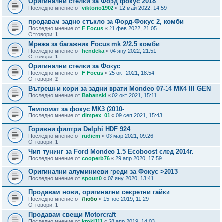
Оригинални стелки за Форд фокус 2018
Последно мнение от
viktorio1902
«
12 май 2022, 14:59
продавам задно стъкло за Форд-Фокус 2, комби
Последно мнение от
F Focus
«
21 фев 2022, 21:05
Отговори:
1
Мрежа за багажник Focus mk 2/2.5 комби
Последно мнение от
hendeka
«
04 яну 2022, 21:51
Отговори:
1
Оригинални стелки за Фокус
Последно мнение от
F Focus
«
25 окт 2021, 18:54
Отговори:
2
Вътрешни кори за задни врати Mondeo 07-14 МК4 III GEN
Последно мнение от
Babanski
«
02 окт 2021, 15:11
Темпомат за фокус МК3 (2010-
Последно мнение от
dimpex_01
«
09 сеп 2021, 15:43
Горивни филтри Delphi HDF 924
Последно мнение от
rudiem
«
03 мар 2021, 09:26
Отговори:
1
Чип тунинг за Ford Mondeo 1.5 Ecoboost след 2014г.
Последно мнение от
cooperb76
«
29 апр 2020, 17:59
Оригинални алуминиеви греди за Фокус >2013
Последно мнение от
spoun0
«
07 яну 2020, 13:41
Продавам нови, оригинални секретни гайки
Последно мнение от
Любо
«
15 ное 2019, 11:29
Отговори:
1
Продавам свещи Motorcraft
Последно мнение от
kroki111
«
28 апр 2019, 14:03