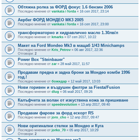
Обтяжна ролка за ФОРД фокус 1.6 бензин 2006
Последно мнение от
vankata i forda
«
16 сеп 2017, 23:14
Аербег ФОРД МОНДЕО МК3 2005
Последно мнение от
vankata i forda
«
16 сеп 2017, 23:00
трансформаторно и хидравлично масло 1.30лв/л
Последно мнение от
kmarks
«
07 сеп 2017, 10:22
Макет на Ford Mondeo Mk3 в мащаб 1/43 Minichamps
Последно мнение от
Kris_Petrov
«
06 авг 2017, 22:36
Отговори:
2
Power Box "Steinbauer"
Последно мнение от
zar
«
28 май 2017, 11:57
Продавам предна и задна брони за Мондео комби 1996
год.!
Последно мнение от
божидар
«
12 май 2017, 13:03
Нови горивен и въздушен филтри за Fiesta/Fusion
Последно мнение от
dlug
«
06 май 2017, 09:26
Калъфчета за волан от изкуствена кожа за пришиване
Последно мнение от
speedevolution
«
13 апр 2017, 09:40
Продавам фарове за форд ескорт RS
Последно мнение от
joro_cho
«
12 апр 2017, 09:47
Нови оригинални стелки за Мондео и Куга
Последно мнение от
jorko_70
«
05 апр 2017, 10:29
Отговори:
2
Трип компютър за Мондео мк2