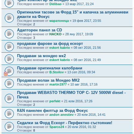
Последно мнение от
Didibao
«
13 мар 2017, 21:24
Оригинални тасове за Форд 15" и капачка за алуминиеви
джанти на Фокус
Последно мнение от
маратонеца
«
19 фев 2017, 23:55
Отговори:
2
Адапторен панел за CD
Последно мнение от
HACKO
«
28 яну 2017, 19:09
Отговори:
3
продавам фарове за форд ескорт
Последно мнение от
eskort kabrio
«
08 окт 2016, 21:56
Продавам за мондео мк2
Последно мнение от
eskort kabrio
«
08 окт 2016, 21:49
Продавам оригинални калобрани
Последно мнение от
B.Stoilov
«
13 сеп 2016, 09:34
Продавам волан за Мондео МК2
Последно мнение от
martin1977
«
10 авг 2016, 17:16
Продавам WEBASTO THERMO TOP C- 12V 5000W diesel -
Печка
Последно мнение от
perfekt
«
21 юли 2016, 17:26
Отговори:
2
К&N панелен филтър за Форд Фокус
Последно мнение от
andon anestiev
«
20 юли 2016, 14:41
Седалки за Форд Ескорт - Перфектно състояние!
Последно мнение от
Sparco24
«
20 юли 2016, 01:32
Отговори:
8