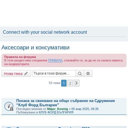
Connect with your social network account
Аксесоари и консумативи
Правила на форума
В този раздел има специални
ПРАВИЛА
, спазвайте ги, за да не се налага намеса
на модераторите.
Търсене
Разширено търсене
Нова тема
1
2
Следваща
53 теми
Важни съобщения
Покана за свикване на общо събрание на Сдружение
“Клуб Форд България”
Последно мнение от
Major_Koenig
«
05 мар 2025, 09:35
Публикувано в
КЛУБ ФОРД БЪЛГАРИЯ
Теми