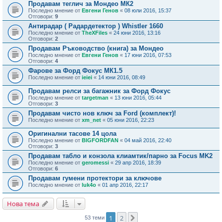
Продавам теглич за Мондео МК2
Последно мнение от
Евгени Генов
«
08 юли 2016, 15:37
Отговори:
9
Антирадар ( Радардетектор ) Whistler 1660
Последно мнение от
TheXFiles
«
24 юни 2016, 13:16
Отговори:
2
Продавам Ръководство (книга) за Мондео
Последно мнение от
Евгени Генов
«
17 юни 2016, 07:53
Отговори:
4
Фарове за Форд Фокус МК1.5
Последно мнение от
ieiei
«
14 юни 2016, 08:49
Продавам релси за багажник за Форд Фокус
Последно мнение от
targetman
«
13 юни 2016, 05:44
Отговори:
3
Продавам чисто нов ключ за Ford (комплект)!
Последно мнение от
xm_net
«
05 юни 2016, 22:23
Оригинални тасове 14 цола
Последно мнение от
BIGFORDFAN
«
04 май 2016, 22:40
Отговори:
3
Продавам табло и конзола клиамтик/парно за Focus MK2
Последно мнение от
geromessi
«
29 апр 2016, 18:39
Отговори:
6
Продавам гумени протектори за ключове
Последно мнение от
luk4o
«
01 апр 2016, 22:17
Нова тема
1
2
Следваща
53 теми