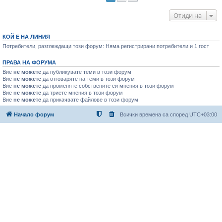
Отиди на
КОЙ Е НА ЛИНИЯ
Потребители, разглеждащи този форум: Няма регистрирани потребители и 1 гост
ПРАВА НА ФОРУМА
Вие
не можете
да публикувате теми в този форум
Вие
не можете
да отговаряте на теми в този форум
Вие
не можете
да променяте собствените си мнения в този форум
Вие
не можете
да триете мнения в този форум
Вие
не можете
да прикачвате файлове в този форум
Начало форум
Всички времена са според
UTC+03:00