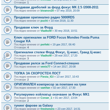
Отговори:
1
Продавам дреболий за форд фокус МК 2.5 /2008-2011
Последно мнение от
bivanov20
«
07 яну 2019, 20:09
Продавам оригинално радио 5000RDS
Последно мнение от
puchi
«
10 ное 2018, 11:30
Продавам ключ за Форд
Последно мнение от
VladkoM
«
30 яну 2018, 10:51
Ключ оригинален за FORD Focus Mondeo Fiesta Puma
Cougar KA
Последно мнение от
perfekt
«
19 дек 2017, 06:40
Отговори:
4
Оригинални стелки Форд Фокус, Ц-макс, Гранд Ц-макс
Последно мнение от
VladkoM
«
28 ное 2017, 17:20
Отговори:
3
Продавам релси за Ford Connect-спешно
Последно мнение от
venis77
«
14 окт 2017, 20:08
ТОПКА ЗА СКОРОСТЕН ЛОСТ
Последно мнение от
Fiesta_IGI
«
13 окт 2017, 10:43
Отговори:
2
ОРИГИНАЛЕН компресор за помпане на гуми
Последно мнение от
vamfan
«
02 окт 2017, 17:30
Регулируемо койловър окачване за Фокус МК1
Последно мнение от
Conan_1
«
01 окт 2017, 13:04
Отговори:
2
тунинг фарове за Galaxy
Последно мнение от
freshenero
«
23 сеп 2017, 14:31