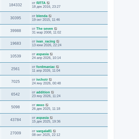
от
ЯЛТА
184332
18 дек 2016, 23:27
от
blenda
30395
19 окт 2015, 11:46
от
The seven
39988
31 мар 2008, 11:02
от
ivan_racing
19683
13 юни 2026, 22:24
от
aspasia
10539
24 апр 2026, 10:14
от
fordmaniac
2561
11 апр 2026, 11:04
от
ivchotr
7025
24 яну 2026, 00:48
от
addition
6542
23 яну 2026, 11:24
от
янко
5098
26 дек 2025, 11:18
от
aspasia
43784
15 дек 2025, 19:36
от
vargala81
27009
08 окт 2025, 22:12