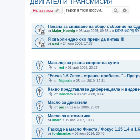
ДВИГАТЕЛ И ТРАНСМИСИЯ
Търсене
Разши
Нова тема
ВАЖНИ СЪОБЩЕНИЯ
Покана за свикване на общо събрание на С
от
Major_Koenig
» 05 мар 2025, 09:35 » в
КЛУБ ФОРД Б
Я хвърли едно око преди да питаш !!!
от
paci
» 24 юли 2006, 17:37
ТЕМИ
Масълце за ръчна скоростна кутия
от
red
» 01 май 2008, 23:27
"Focus 1.6 Zetec - странен проблем. " - Прегр
от
Majestic
» 25 сеп 2010, 12:31
Какво представлява диференциала и видове
от
Danchev
» 03 окт 2008, 09:43
Масло за двигателя
от
paci
» 31 май 2006, 23:09
Масло за автоматика
от
imarh
» 15 ное 2007, 10:17
Разход на масло Фиеста / Фокус 1.25 1.4 и 1.6
от
fordmaniac
» 06 юни 2014, 20:40