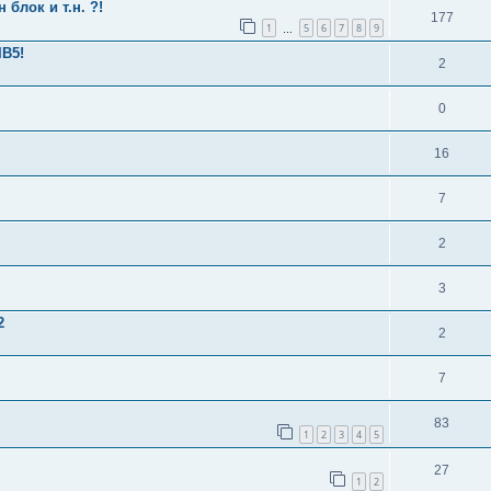
 блок и т.н. ?!
177
1
5
6
7
8
9
…
IB5!
2
0
16
7
2
3
2
2
7
83
1
2
3
4
5
27
1
2