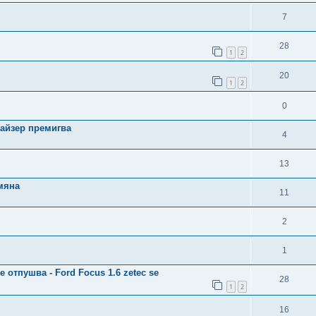
7
28
1
2
20
1
2
0
илайзер премигва
4
13
мяна
11
2
1
отпушва - Ford Focus 1.6 zetec se
28
1
2
16