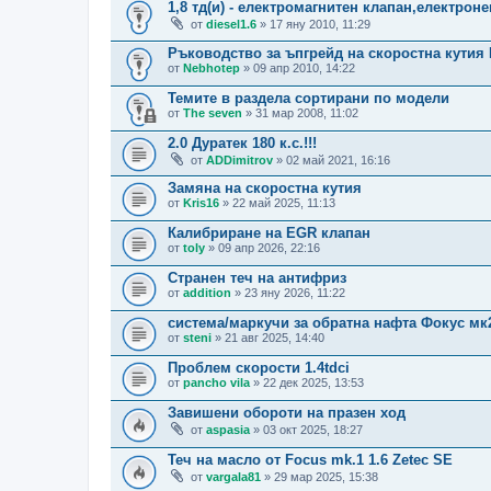
1,8 тд(и) - електромагнитен клапан,електронен
от
diesel1.6
» 17 яну 2010, 11:29
Ръководство за ъпгрейд на скоростна кутия 
от
Nebhotep
» 09 апр 2010, 14:22
Темите в раздела сортирани по модели
от
The seven
» 31 мар 2008, 11:02
2.0 Дуратек 180 к.с.!!!
от
ADDimitrov
» 02 май 2021, 16:16
Замяна на скоростна кутия
от
Kris16
» 22 май 2025, 11:13
Калибриране на EGR клапан
от
toly
» 09 апр 2026, 22:16
Странен теч на антифриз
от
addition
» 23 яну 2026, 11:22
система/маркучи за обратна нафта Фокус мк
от
steni
» 21 авг 2025, 14:40
Проблем скорости 1.4tdci
от
pancho vila
» 22 дек 2025, 13:53
Завишени обороти на празен ход
от
aspasia
» 03 окт 2025, 18:27
Теч на масло от Focus mk.1 1.6 Zetec SE
от
vargala81
» 29 мар 2025, 15:38