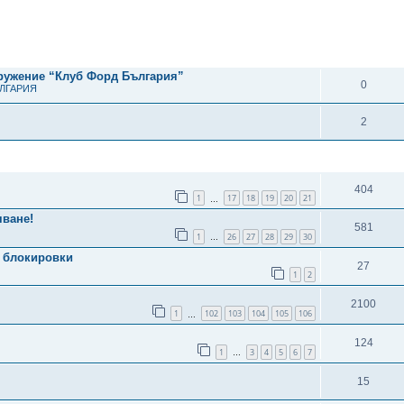
рено търсене
ОТГОВОРИ
дружение “Клуб Форд България”
0
ЪЛГАРИЯ
2
ОТГОВОРИ
404
1
17
18
19
20
21
…
яване!
581
1
26
27
28
29
30
…
 блокировки
27
1
2
2100
1
102
103
104
105
106
…
124
1
3
4
5
6
7
…
15