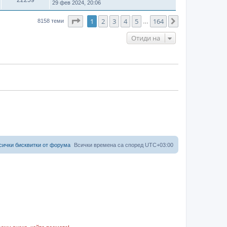
29 фев 2024, 20:06
Страница
1
от
164
1
2
3
4
5
164
Следваща
8158 теми
…
Отиди на
сички бисквитки от форума
Всички времена са според
UTC+03:00