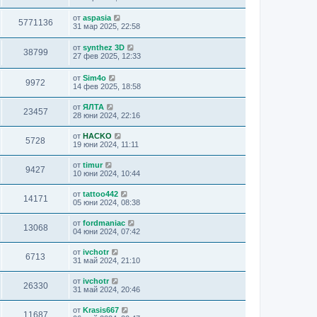
от
aspasia
5771136
31 мар 2025, 22:58
от
synthez 3D
38799
27 фев 2025, 12:33
от
Sim4o
9972
14 фев 2025, 18:58
от
ЯЛТА
23457
28 юни 2024, 22:16
от
HACKO
5728
19 юни 2024, 11:11
от
timur
9427
10 юни 2024, 10:44
от
tattoo442
14171
05 юни 2024, 08:38
от
fordmaniac
13068
04 юни 2024, 07:42
от
ivchotr
6713
31 май 2024, 21:10
от
ivchotr
26330
31 май 2024, 20:46
от
Krasis667
11687