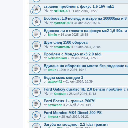
странен проблем с фокус 1.6 16V mk1
от
NETRICA
» 11 сеп 2016, 05:22
Ecoboost 1.0-поглед отвътре на 100000км и 8
от
synthez 3D
» 31 авг 2022, 15:06
Еднаква ли е главата на фокус мк2 1,6 90к. и 
от
Sim4o
» 14 фев 2025, 18:58
Шум след 1500 оборота
от
creative397
» 18 апр 2024, 20:04
Проблем с Мондео mk3 2.0 tdci
от
ivelinstoikov
» 19 юни 2024, 06:53
Вдигане на обороти на място без подаване на
от
timur
» 10 юни 2024, 10:44
Бедна смес мондео 3
от
tattoo442
» 01 юни 2024, 16:39
Ford Galaxy duratec HE 2.0 benzin проблем с
от
Хюсеин
» 25 май 2024, 11:13
Ford Focus 1 - грешка P007f
от
newworld
» 25 май 2024, 14:11
Ford Mondeo MK4 Diesel 200 PS
от
limona
» 28 май 2024, 01:21
Загуба на мощност 2.2 tdci транзит