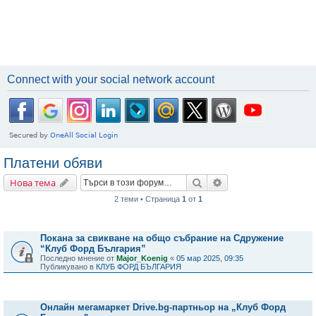
Connect with your social network account
Платени обяви
Търсене
Разширено търсене
Нова тема
2 теми • Страница
1
от
1
Важни съобщения
Покана за свикване на общо събрание на Сдружение
“Клуб Форд България”
Последно мнение от
Major_Koenig
«
05 мар 2025, 09:35
Публикувано в
КЛУБ ФОРД БЪЛГАРИЯ
Теми
Онлайн мегамаркет Drive.bg-партньор на „Клуб Форд