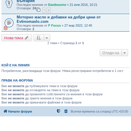
България"
Последно мнение от
Eastbourne
«
21 юли 2016, 10:21
Отговори:
24
1
2
Моторно масло и добавки на добри цени от
Evtinomaslo.com
Последно мнение от
F Focus
«
27 мар 2022, 12:45
Отговори:
2
Нова тема
2 теми • Страница
1
от
1
Отиди на
КОЙ Е НА ЛИНИЯ
Потребители, разглеждащи този форум: Няма регистрирани потребители и 1 гост
ПРАВА НА ФОРУМА
Вие
не можете
да публикувате теми в този форум
Вие
не можете
да отговаряте на теми в този форум
Вие
не можете
да променяте собствените си мнения в този форум
Вие
не можете
да триете мнения в този форум
Вие
не можете
да прикачвате файлове в този форум
Начало форум
Всички времена са според
UTC+03:00