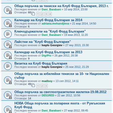
Обща поръчка за тениски на Клуб Форд България, 2013 г.
Последно мнение от
Dani_Barabani
«
10 апр 2014, 23:00
Отговори:
60
1
2
3
4
Календар на Клуб Форд България за 2014
Последно мнение от
adriana.mehandjieva
«
21 мар 2014, 14:50
Отговори:
6
Ключодържатели на "Клуб Форд България"
Последно мнение от
Dani_Barabani
«
19 юни 2013, 11:20
Лайстни на "Клуб Форд България"
Последно мнение от
Ivaylo Georgiev
«
27 яну 2013, 15:30
Календар на Клуб Форд България за 2013
Последно мнение от
DigiPro
«
26 дек 2012, 20:38
Отговори:
9
Визитка на Клуб Форд България
Последно мнение от
Ivaylo Georgiev
«
25 ное 2012, 21:29
Обща поръчка за юбилейни тениски за 10- ти Национален
събор
Последно мнение от
madboy
«
13 сеп 2012, 14:11
Отговори:
49
1
2
3
Обща поръчка за светлоотразителни жилетки-19.08.2012
Последно мнение от
DE51RED
«
22 авг 2012, 10:56
Отговори:
14
НОВА Обща поръчка за поларени якета - от Румънския
Клуб Форд
Последно мнение от
Dani_Barabani
«
27 мар 2012, 09:45