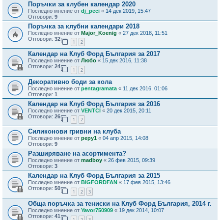
Поръчки за клубен календар 2020
Последно мнение от
dj_peci
«
14 дек 2019, 15:47
Отговори:
9
Поръчка за клубни календари 2018
Последно мнение от
Major_Koenig
«
27 дек 2018, 11:51
Отговори:
32
1
2
Календар на Клуб Форд България за 2017
Последно мнение от
Любо
«
15 дек 2016, 11:38
Отговори:
24
1
2
Декоративно боди за кола
Последно мнение от
pentagramata
«
11 дек 2016, 01:06
Отговори:
1
Календар на Клуб Форд България за 2016
Последно мнение от
VENTCI
«
20 дек 2015, 20:11
Отговори:
26
1
2
Силиконови гривни на клуба
Последно мнение от
pepy1
«
04 апр 2015, 14:08
Отговори:
9
Разширяване на асортимента?
Последно мнение от
madboy
«
26 фев 2015, 09:39
Отговори:
3
Календар на Клуб Форд България за 2015
Последно мнение от
BIGFORDFAN
«
17 фев 2015, 13:46
Отговори:
50
1
2
3
Обща поръчка за тениски на Клуб Форд България, 2014 г.
Последно мнение от
Yavor750909
«
19 дек 2014, 10:07
Отговори:
41
1
2
3