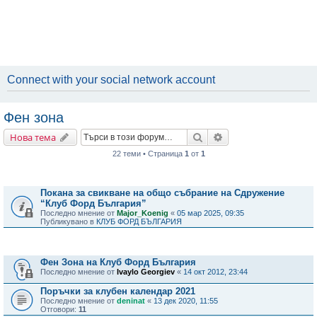
Connect with your social network account
Фен зона
Търсене
Разширено търсене
Нова тема
22 теми • Страница
1
от
1
Важни съобщения
Покана за свикване на общо събрание на Сдружение
“Клуб Форд България”
Последно мнение от
Major_Koenig
«
05 мар 2025, 09:35
Публикувано в
КЛУБ ФОРД БЪЛГАРИЯ
Теми
Фен Зона на Клуб Форд България
Последно мнение от
Ivaylo Georgiev
«
14 окт 2012, 23:44
Поръчки за клубен календар 2021
Последно мнение от
deninat
«
13 дек 2020, 11:55
Отговори:
11