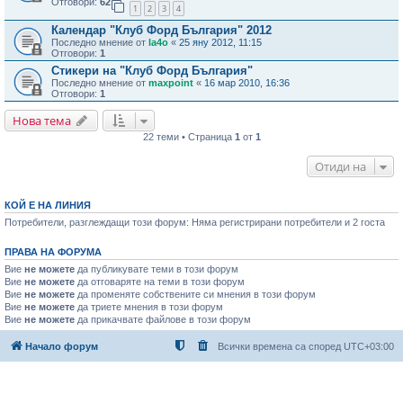
Отговори:
62
1
2
3
4
Календар "Клуб Форд България" 2012
Последно мнение от
la4o
«
25 яну 2012, 11:15
Отговори:
1
Стикери на "Клуб Форд България"
Последно мнение от
maxpoint
«
16 мар 2010, 16:36
Отговори:
1
Нова тема
22 теми • Страница
1
от
1
Отиди на
КОЙ Е НА ЛИНИЯ
Потребители, разглеждащи този форум: Няма регистрирани потребители и 2 госта
ПРАВА НА ФОРУМА
Вие
не можете
да публикувате теми в този форум
Вие
не можете
да отговаряте на теми в този форум
Вие
не можете
да променяте собствените си мнения в този форум
Вие
не можете
да триете мнения в този форум
Вие
не можете
да прикачвате файлове в този форум
Начало форум
Всички времена са според
UTC+03:00