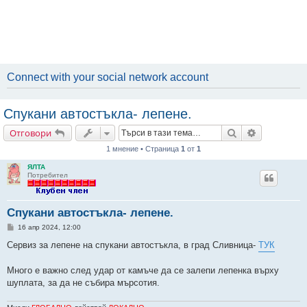
Connect with your social network account
Спукани автостъкла- лепене.
Търсене
Разширено
Отговори
1 мнение • Страница
1
от
1
ЯЛТА
Потребител
Спукани автостъкла- лепене.
М
16 апр 2024, 12:00
н
е
Сервиз за лепене на спукани автостъкла, в град Сливница-
ТУК
н
и
е
Много е важно след удар от камъче да се залепи лепенка върху
шуплата, за да не събира мърсотия.