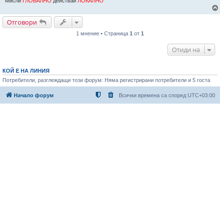
Мисли
ГЛОБАЛНО
действай
ЛОКАЛНО
Отговори
1 мнение • Страница
1
от
1
Отиди на
КОЙ Е НА ЛИНИЯ
Потребители, разглеждащи този форум: Няма регистрирани потребители и 5 госта
Начало форум
Всички времена са според
UTC+03:00