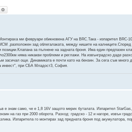
ърсене
Разширено търсене
 Монтираха ми февруари обикновена АГУ на BRC.Така - изпарител BRC-1
 MCM ,разположен зад облегалаката, между нишите на калниците.Според
 позиции.Клапана за пълнене на задната броня. Има един предпазен кл
оло2300км няма никакви проблеми и реглажи. На извънградско даде разх
съм засичал още. Динамиката е почти като на бензин. За сега съм много 
а инвест", при СБА Младост3, София.
къв е знам само, че е 1,8 16V защото мерих буталата. Изпарител StarGas
ин на газ при 2000 оборота. Разход: градско - 12 и нагоре, извън градс
разлика. Изпаритела го монтирах зад предната броня под акумулатора, п