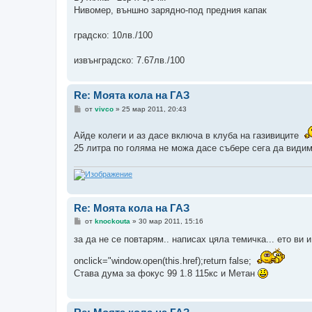
Нивомер, външно зарядно-под предния капак
градско: 10лв./100
извънградско: 7.67лв./100
Re: Моята кола на ГАЗ
М
от
vivco
»
25 мар 2011, 20:43
н
е
н
Айде колеги и аз дасе включа в клуба на газивиците
и
25 литра по голяма не можа дасе събере сега да видим
е
Re: Моята кола на ГАЗ
М
от
knockouta
»
30 мар 2011, 15:16
н
е
за да не се повтарям.. написах цяла темичка... ето ви 
н
и
onclick="window.open(this.href);return false;
е
Става дума за фокус 99 1.8 115кс и Метан