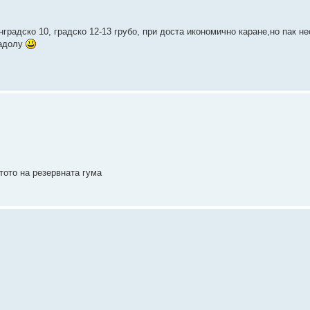
ънградско 10, градско 12-13 грубо, при доста икономично каране,но пак н
надолу
тото на резервната гума