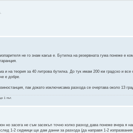
.
изпарителя не го знам какъв е. Бутилка на резервната гума понеже е ком
гаранция.
а и на теория за 40 литрова бутилка. До тук имам 200 км градско и все
че е добре.
зиностанция, пак докато изключисама разхода се очертава около 13 гра
о 1 път.
ион но засега не съм засекъл точно колко разход дава понеже вчера я н
 след 1-2 седмици ще дам данни за разхода (да направя 1-2 изпразвания