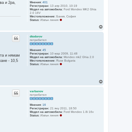
ва и 2ра,
Мнения:
401
Регистриран:
13 апр 2010, 10:19
Модел на автомобила:
Ford Mondeo MK2 Ghia
2.0 16V
Местоположение:
Банкя, София
Status:
Извън линия
Н
а
г
dtodorov
о
потребител
р
е
Мнения:
45
Регистриран:
10 мар 2009, 11:48
ата и нямам
Модел на автомобила:
Mondeo mk2 Ghia 2.0
ане - 10,5
Местоположение:
Ruse Bulgaria
Status:
Извън линия
Н
а
г
varbanov
о
потребител
р
е
Мнения:
16
Регистриран:
21 яну 2011, 18:50
Модел на автомобила:
Ford Mondeo 1.8i 16v
Status:
Извън линия