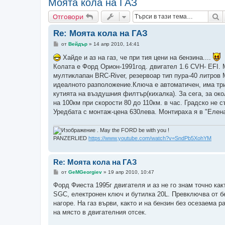
Моята кола на ГАЗ
Т
Отговори
Re: Моята кола на ГАЗ
М
от
Вейдър
»
14 апр 2010, 14:41
н
е
Хайде и аз на газ, че при тия цени на бензина....
н
Колата е Форд Орион-1991год. двигател 1.6 CVH- EFI.
и
е
мултиклапан BRC-River, резервоар тип пура-40 литров
идеалното разположение.Ключа е автоматичен, има три
кутията на въздушния филтър(кихалка). За сега, за ок
на 100км при скорости 80 до 110км. в час. Градско не 
Уредбата с монтаж-цена 630лева. Монтираха я в "Елен
. May the FORD be with you !
PANZERLIED
https://www.youtube.com/watch?v=SndPb5XohYM
Re: Моята кола на ГАЗ
М
от
GeMGeorgiev
»
19 апр 2010, 10:47
н
е
Форд Фиеста 1995г двигателя и аз не го знам точно ка
н
SGC, електронен ключ и бутилка 20L. Превключва от бенз
и
е
нагоре. На газ върви, както и на бензин без осезаема 
на място в двигателния отсек.