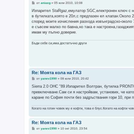
М
от
aniaeg
»
05 юли 2010, 10:08
н
е
Изпарител StaRgaz,емулатор SGC,електронен ключ с н
н
в бутилката,която е 20л,с предпазен ел клапан.Около 2
и
е
според моите изчисления разхода извънградско-около 7,
е съвсем малко по бавна,но така е настроена,газаджия
имам му пълно доверие.
Бъди себе си,има достатъчно други
Re: Моята кола на ГАЗ
М
от
yanev1990
»
09 юли 2010, 20:42
н
е
Sierra 2.0 OHC "89.Изпарител Волтран, бутилка PRONT
н
превключване.Сам си я настройвам, установих, че като
и
е
каране по София почти без задръствания гори 10, при п
Когато на готин човек му е кофти, това е блус.Когато на кофти чове
Re: Моята кола на ГАЗ
М
от
yanev1990
»
10 окт 2010, 23:54
н