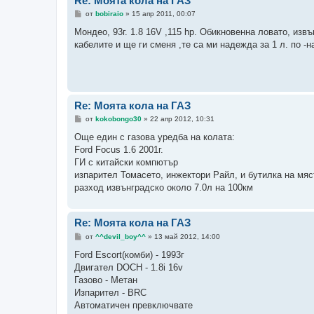
Re: Моята кола на ГАЗ
М
от
bobiraio
»
15 апр 2011, 00:07
н
е
Мондео, 93г. 1.8 16V ,115 hp. Обикновенна ловато, изв
н
кабелите и ще ги сменя ,те са ми надежда за 1 л. по -
и
е
Re: Моята кола на ГАЗ
М
от
kokobongo30
»
22 апр 2012, 10:31
н
е
Още един с газова уредба на колата:
н
Ford Focus 1.6 2001г.
и
е
ГИ с китайски компютър
изпарител Томасето, инжектори Райл, и бутилка на мяс
разход извънградско около 7.0л на 100км
Re: Моята кола на ГАЗ
М
от
^^devil_boy^^
»
13 май 2012, 14:00
н
е
Ford Escort(комби) - 1993г
н
Двигател DOCH - 1.8i 16v
и
е
Газово - Метан
Изпарител - BRC
Автоматичен превключвате