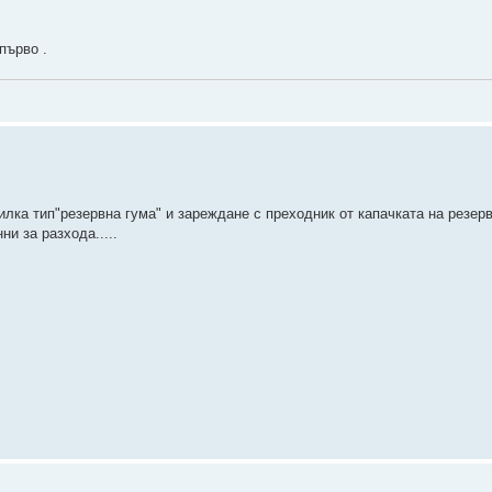
първо .
илка тип"резервна гума" и зареждане с преходник от капачката на резер
и за разхода.....