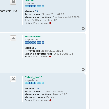
bobiraio
о
потребител
р
е
есам сменил
Мнения:
73
Регистриран:
22 фев 2011, 07:22
Модел на автомобила:
Ford Mondeo Mk2 2000г,
1.8i 16V 115 k.с. хечбек , ГИ
Status:
Извън линия
Н
а
г
kokobongo30
о
потребител
р
е
Мнения:
2
Регистриран:
21 авг 2011, 21:26
Модел на автомобила:
FORD FOCUS 1.6
Status:
Извън линия
Н
а
г
^^devil_boy^^
о
потребител
р
е
Мнения:
223
Регистриран:
15 фев 2007, 16:44
Модел на автомобила:
Фиеста 1.8Д
Местоположение:
Варна
Status:
Извън линия