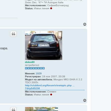
Zetec Dec. '97+ ГИ Autogas Italia
Местоположение:
София/Ботевград
Status:
Извън линия
Н
а
г
о
р
е
воара.
didon80
потребител
Мнения:
1929
Регистриран:
19 ное 2007, 20:38
Модел на автомобила:
Мондео МК3 GHIA X 2.2
TDCI 2005г.
http://clubford.org/forum/viewtopic.php ...
74#p545238
Местоположение:
Сливен
Status:
Извън линия
Н
а
г
о