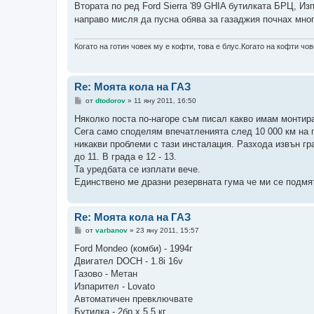
е
Втората по ред Ford Sierra '89 GHIA бутилката БРЦ, 
н
направо мисля да пусна обява за газаджия почнах мно
и
е
Когато на готин човек му е кофти, това е блус.Когато на кофти чове
Re: Моята кола на ГАЗ
М
от
dtodorov
»
11 яну 2011, 16:50
н
е
Няколко поста по-нагоре съм писал какво имам монтира
н
Сега само споделям впечатленията след 10 000 км на 
и
е
никакви проблеми с тази инсталация. Разхода извън гра
до 11. В града е 12 - 13.
Та уредбата се изплати вече.
Единствено ме дразни резервната гума че ми се подмят
Re: Моята кола на ГАЗ
М
от
varbanov
»
23 яну 2011, 15:57
н
е
Ford Mondeo (комби) - 1994г
н
Двигател DOCH - 1.8i 16v
и
е
Газово - Метан
Изпарител - Lovato
Автоматичен превключвате
Бутилка - 2бр x 5,5 кг.