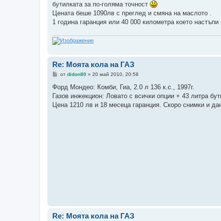
е
бутилката за по-голяма точност
Цената беше 1090лв с преглед и смяна на маслото .
1 година гаранция или 40 000 километра което настъпи 
Re: Моята кола на ГАЗ
М
от
didon80
»
20 май 2010, 20:58
н
е
Форд Мондео: Комби, Гиа, 2.0 л 136 к.с., 1997г.
н
Газов инжекцион: Ловато с всички опции + 43 литра бут
и
е
Цена 1210 лв и 18 месеца гаранция. Скоро снимки и данн
Re: Моята кола на ГАЗ