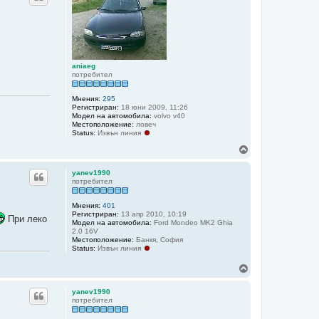
р
е
aniaeg
потребител
Мнения:
295
Регистриран:
18 юни 2009, 11:26
Модел на автомобила:
volvo v40
Местоположение:
ловеч
Status:
Извън линия
Н
а
г
yanev1990
о
потребител
р
е
Мнения:
401
Регистриран:
13 апр 2010, 10:19
При леко
Модел на автомобила:
Ford Mondeo MK2 Ghia
2.0 16V
Местоположение:
Банкя, София
Status:
Извън линия
Н
а
г
yanev1990
о
потребител
р
е