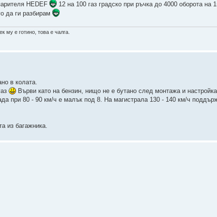
Изпарителя HEDEF
12 на 100 газ градско при ръчка до 4000 оборота на 1
го да ги разбирам
к му е готино, това е чалга.
но в колата.
газ
Върви като на бензин, нищо не е бутано след монтажа и настройк
да при 80 - 90 км/ч е малък под 8. На магистрала 130 - 140 км/ч поддърж
а из багажника.