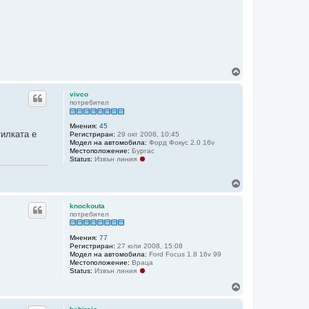
Н
а
г
vivco
о
потребител
р
е
Мнения:
45
илката е
Регистриран:
29 окт 2008, 10:45
Модел на автомобила:
Форд Фокус 2.0 16v
Местоположение:
Бургас
Status:
Извън линия
Н
а
г
knockouta
о
потребител
р
е
Мнения:
77
Регистриран:
27 юли 2008, 15:08
Модел на автомобила:
Ford Focus 1.8 16v 99
Местоположение:
Враца
Status:
Извън линия
Н
а
г