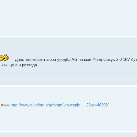
. Днес монтирах газова уредба AG на моя Форд фокус 2.0 16V бут
 как ще е и разхода.
и линк
http://www.clubford.org/forum/viewtopic ... 23&t=46309
"