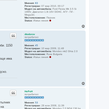
Мнения:
83
Регистриран:
07 мар 2010, 00:17
Модел на автомобила:
Ford Fiesta Mk 3.5 Si
1995г. Двигател 1.8i 16V DOHC. АГУ - ГИ -
MegaJet.
Местоположение:
Перник
Status:
Извън линия
Н
а
г
dtodorov
о
потребител
р
е
би. 1150
Мнения:
45
Регистриран:
10 мар 2009, 11:48
Модел на автомобила:
Mondeo mk2 Ghia 2.0
Местоположение:
Ruse Bulgaria
Status:
Извън линия
 още има
дско.
Н
а
г
HePoH
о
потребител
р
е
апълних
Мнения:
53
Регистриран:
28 юли 2008, 11:39
 на
Модел на автомобила:
Mondeo 2,0 NGA 136 hp