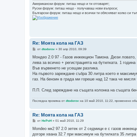
Американски форум: питаш нещо и ти отговарят;
Руски форум: питаш нещо - получаваш нови въпроси;
Български форум: питаш нещо и всички ти обясняват колко си тъп
Re: Моята кола на ГАЗ
М
от
dtodorov
»
30 апр 2010, 09:39
н
е
Мондео 2.0 97 - Газов инжекцион Тамона. Дюзи ловато, 
н
лева за всичко + регистрацията на бутилката. 1 година 
и
е
Във вървенето не усещам разлика.
На първото зареждане събра 30 литра което е максимум
газ. На бензин в града ми гореше над 12 така че мисля 
П.П. След зареждане на същата колонка на същата бен
Последна промяна от
dtodorov
на 10 май 2010, 11:22, променено общ
Re: Моята кола на ГАЗ
М
от
HePoH
»
01 май 2010, 11:29
н
е
Mondeo мк2 97 2.0 зетек от 2 седмици е с газов инжекц
н
догоре хвана 32.7 при максимум на бутилката 35 литра
и