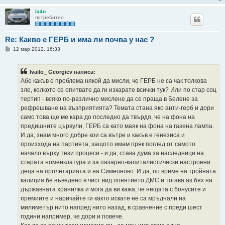
la4o
потребител
Re: Какво е ГЕРБ и има ли почва у нас ?
М
12 мар 2012, 16:33
н
е
н
Ivailo_ Georgiev написа:
и
е
Абе какъв е проблема някой да мисли, че ГЕРБ не са чак толкова
зле, колкото се опитвате да ги изкарате всички тук? Или по стар соц
тертип - всяко по-различно мислене да се праща в Белене за
рефрешване на възприятията? Темата стана яко анти-герб и дори
само това ще ме кара до последно да твърдя, че на фона на
предишните цървули, ГЕРБ са като маяк на фона на газена лампа.
И да, знам много добре кои са вътре и какъв е генезиса и
произхода на партията, защото имам пряк поглед от самото
начало върху тези процеси - и да, става дума за наследници на
старата номенклатура и за пазарно-капиталистически настроени
деца на пролетариата и на Симеоново. И да, по време на тройната
калиция бе въведено в чист вид понятието ДМС и тогава аз бях на
държавната хранилка и мога да ви кажа, че нещата с бонусите и
премиите и наричайте ги както искате не са мръднали на
милиметър нито напред нито назад, в сравнение с преди шест
години например, че дори и повече.