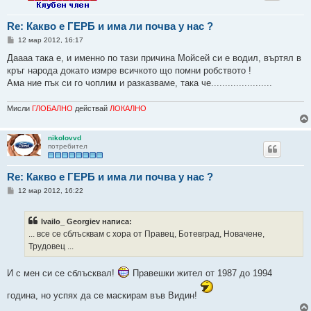
Re: Какво е ГЕРБ и има ли почва у нас ?
М
12 мар 2012, 16:17
н
е
Даааа така е, и именно по тази причина Мойсей си е водил, въртял в
н
кръг народа докато измре всичкото що помни робството !
и
е
Ама ние пък си го чоплим и разказваме, така че......................
Мисли
ГЛОБАЛНО
действай
ЛОКАЛНО
nikolovvd
потребител
Re: Какво е ГЕРБ и има ли почва у нас ?
М
12 мар 2012, 16:22
н
е
н
Ivailo_ Georgiev написа:
и
е
... все се сблъсквам с хора от Правец, Ботевград, Новачене,
Трудовец ...
И с мен си се сблъсквал!
Правешки жител от 1987 до 1994
година, но успях да се маскирам във Видин!