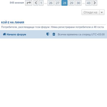
Страница
28
от
43
1
26
27
28
29
30
43
Предишна
След
848 мнения
…
…
Отиди на
КОЙ Е НА ЛИНИЯ
Потребители, разглеждащи този форум: Няма регистрирани потребители и 48 госта
Начало форум
Всички времена са според
UTC+03:00