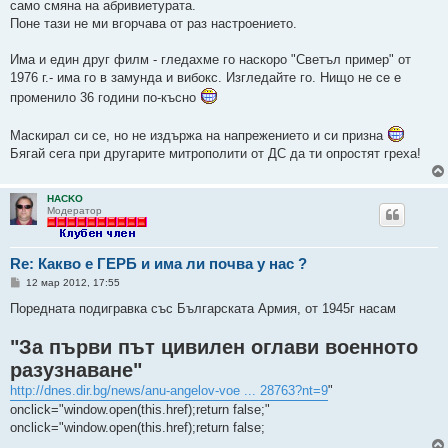
само смяна на абривиетурата.
Поне тази не ми вгорчава от раз настроението.
Има и един друг филм - гледахме го наскоро "Светъл пример" от
1976 г.- има го в замунда и вибокс. Изгледайте го. Нищо не се е
променило 36 години по-късно
Маскирал си се, но не издържа на напрежението и си призна
Бягай сега при другарите митрополити от ДС да ти опростят греха!
HACKO
Модератор
Re: Какво е ГЕРБ и има ли почва у нас ?
М
12 мар 2012, 17:55
н
е
Поредната подигравка със Българската Армия, от 1945г насам
н
и
"За първи път цивилен оглави военното
е
разузнаване"
http://dnes.dir.bg/news/anu-angelov-voe ... 28763?nt=9
"
onclick="window.open(this.href);return false;"
onclick="window.open(this.href);return false;