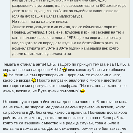
Как да се реши тази идиотия ли - за мен има само едно
разрешение: лустрация, пълно разсекретяване на ДС архивите до
девето коляно, изцяло нов Закон за съдебната власт с още по-
голяма лустрация в цялата магистратура.
Но това няма да се случи никога.
Защото сега докъдето и да стигна, все се сблъсквам с хора от
Правец, Ботевград, Новачене, Трудовец и всички съседни на тези
китни паланки населени места. ГЕРБ ще има още дълго почва у
нас, защото те са поредната издънка на безкрайната ръка на
номенклатурата от 70-те и 80-те години на миналия век, която
държи капиталите в държавата ни.
Темата е станала анти-ГЕРБ, защото по принцип темата е за ГЕРБ, а
хората явно са настроени АНТИ
виж колко хубаво ти го обясних
На Ники не съм противоречил... дори съм се съгласил с него,
както се вижда
Просто направих аналогия с много известната
поговорка и ми прозвуча като перифраза- "Не е важно аз какво л...о
дъвча, важно е, че Вуте дъвчи по-голямо"
Относно лустрацията бих могъл да се съглася с теб, но пък не мога
да не кажа, че зверски ме дразни демонизирането на всички, които
са работели в ДС без оглед какво са правили. Познавам доста хора
работили там и мога да кажа, че за всички тях, това е било работа,
която те са вършели съвестно и в редица случаи, това е било в
полза на държавата ни. Да, за съжаление, режимът е бил такъв, че