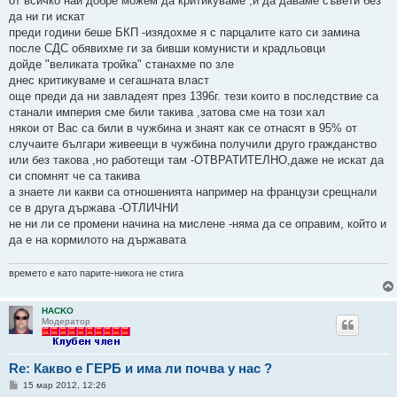
от всичко най добре можем да критикуваме ,и да даваме съвети без
н
да ни ги искат
и
е
преди години беше БКП -изядохме я с парцалите като си замина
после СДС обявихме ги за бивши комунисти и крадльовци
дойде "великата тройка" станахме по зле
днес критикуваме и сегашната власт
още преди да ни завладеят през 1396г. тези които в последствие са
станали империя сме били такива ,затова сме на този хал
някои от Вас са били в чужбина и знаят как се отнасят в 95% от
случаите българи живеещи в чужбина получили друго гражданство
или без такова ,но работещи там -ОТВРАТИТЕЛНО,даже не искат да
си спомнят че са такива
а знаете ли какви са отношенията например на французи срещнали
се в друга държава -ОТЛИЧНИ
не ни ли се промени начина на мислене -няма да се оправим, който и
да е на кормилото на държавата
времето е като парите-никога не стига
HACKO
Модератор
Re: Какво е ГЕРБ и има ли почва у нас ?
М
15 мар 2012, 12:26
н