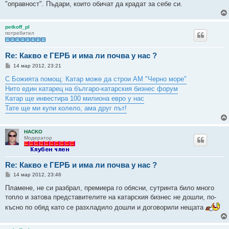
"оправност". Пъдари, които обичат да крадат за себе си.
petkoff_pl
потребител
Re: Какво е ГЕРБ и има ли почва у нас ?
М
14 мар 2012, 23:21
н
е
С Божията помощ: Катар може да строи АМ "Черно море"
н
Нито един катарец на българо-катарския бизнес форум
и
е
Катар ще инвестира 100 милиона евро у нас
Тате ще ми купи колело, ама друг път!
HACKO
Модератор
Re: Какво е ГЕРБ и има ли почва у нас ?
М
14 мар 2012, 23:46
н
е
Пламене, не си разбрал, премиера го обясни, сутринта било много
н
топло и затова представителите на катарския бизнес не дошли, по-
и
е
късно по обяд като се разхладило дошли и договорили нещата