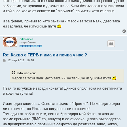
като цяло политиката в някои посоки е била дълбоко погрешна. Да не
забравяме, че купчини с документи са били безвъзвратно унищожени
и кой знае колко от общите ни "любимци" са чисти като сълзици...
и за финал, приеми го като закачка - Мерси за този маяк, дето така
ни заслепи, че изгубихме пътя
nikolovvd
потребител
Re: Какво е ГЕРБ и има ли почва у нас ?
М
12 мар 2012, 16:48
н
е
н
la4o написа:
и
е
Мерси за този маяк, дето така ни заслепи, че изгубихме пътя
Пътя го изгубихме заради кризата! Дянков спрял тока на светлината
в края на тунела!
Имам един спомен за Съветски филм - "Премия". По-младите едва
ли го помнят, но Ялта със сигурност си го спомня!
Там един от работниците, син на бригадира май беше, отказа да
вземе премията (ДМС-то, бонуса) и се събраха цялото ръководство
на предприятието с партийния секретар да разискват защо, какво,