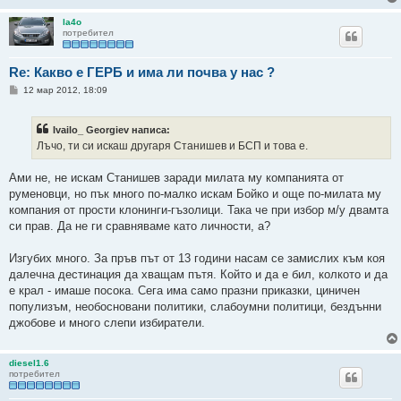
la4o
потребител
Re: Какво е ГЕРБ и има ли почва у нас ?
М
12 мар 2012, 18:09
н
е
н
Ivailo_ Georgiev написа:
и
е
Лъчо, ти си искаш другаря Станишев и БСП и това е.
Ами не, не искам Станишев заради милата му компанията от
руменовци, но пък много по-малко искам Бойко и още по-милата му
компания от прости клонинги-гъзолици. Така че при избор м/у двамта
си прав. Да не ги сравняваме като личности, а?
Изгубих много. За пръв път от 13 години насам се замислих към коя
далечна дестинация да хващам пътя. Който и да е бил, колкото и да
е крал - имаше посока. Сега има само празни приказки, циничен
популизъм, необосновани политики, слабоумни политици, бездънни
джобове и много слепи избиратели.
diesel1.6
потребител