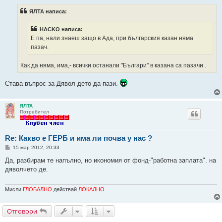
е
н
ЯЛТА написа:
и
е
HACKO написа:
Е па, нали знаеш защо в Ада, при българския казан няма
пазач.
Как да няма, има,- всички останали "Българи" в казана са пазачи .
Става въпрос за Дявол дето да пази.
ЯЛТА
Потребител
Re: Какво е ГЕРБ и има ли почва у нас ?
М
15 мар 2012, 20:33
н
е
Да, разбирам те напълно, но икономия от фонд-"работна заплата". на
н
дяволчето де.
и
е
Мисли
ГЛОБАЛНО
действай
ЛОКАЛНО
Отговори