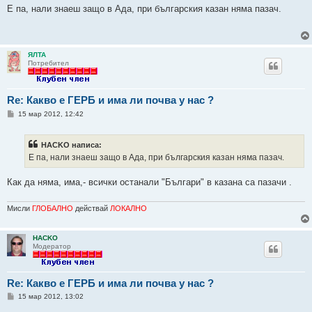
е
Е па, нали знаеш защо в Ада, при българския казан няма пазач.
н
и
е
ЯЛТА
Потребител
Re: Какво е ГЕРБ и има ли почва у нас ?
М
15 мар 2012, 12:42
н
е
н
HACKO написа:
и
е
Е па, нали знаеш защо в Ада, при българския казан няма пазач.
Как да няма, има,- всички останали "Българи" в казана са пазачи .
Мисли
ГЛОБАЛНО
действай
ЛОКАЛНО
HACKO
Модератор
Re: Какво е ГЕРБ и има ли почва у нас ?
М
15 мар 2012, 13:02
н