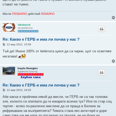
стават на тъмно.
Мисли
ГЛОБАЛНО
действай
ЛОКАЛНО
nikolovvd
потребител
Re: Какво е ГЕРБ и има ли почва у нас ?
М
12 мар 2012, 15:59
н
е
Тъй де! Иначе 100% от бебетата щяхя да са черни, щот се осветявя
н
негатива!
и
е
Ivaylo Georgiev
Администратор
Re: Какво е ГЕРБ и има ли почва у нас ?
М
12 мар 2012, 16:03
н
е
Абе какъв е проблема някой да мисли, че ГЕРБ не са чак толкова
н
зле, колкото се опитвате да ги изкарате всички тук? Или по стар соц
и
е
тертип - всяко по-различно мислене да се праща в Белене за
рефрешване на възприятията? Темата стана яко анти-герб и дори
само това ще ме кара до последно да твърдя, че на фона на