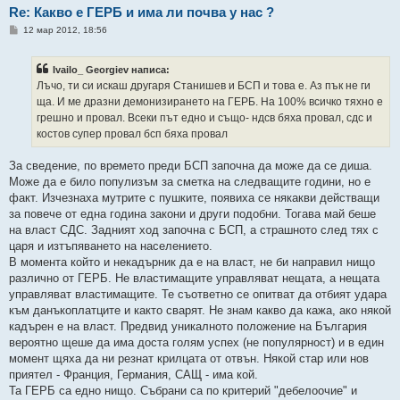
Re: Какво е ГЕРБ и има ли почва у нас ?
М
12 мар 2012, 18:56
н
е
н
Ivailo_ Georgiev написа:
и
е
Лъчо, ти си искаш другаря Станишев и БСП и това е. Аз пък не ги
ща. И ме дразни демонизирането на ГЕРБ. На 100% всичко тяхно е
грешно и провал. Всеки път едно и също- ндсв бяха провал, сдс и
костов супер провал бсп бяха провал
За сведение, по времето преди БСП започна да може да се диша.
Може да е било популизъм за сметка на следващите години, но е
факт. Изчезнаха мутрите с пушките, появиха се някакви действащи
за повече от една година закони и други подобни. Тогава май беше
на власт СДС. Задният ход започна с БСП, а страшното след тях с
царя и изтъпяването на населението.
В момента който и некадърник да е на власт, не би направил нищо
различно от ГЕРБ. Не властимащите управляват нещата, а нещата
управляват властимащите. Те съответно се опитват да отбият удара
към данъкоплатците и както сварят. Не знам какво да кажа, ако някой
кадърен е на власт. Предвид уникалното положение на България
вероятно щеше да има доста голям успех (не популярност) и в един
момент щяха да ни резнат крилцата от отвън. Някой стар или нов
приятел - Франция, Германия, САЩ - има кой.
Та ГЕРБ са едно нищо. Събрани са по критерий "дебелоочие" и