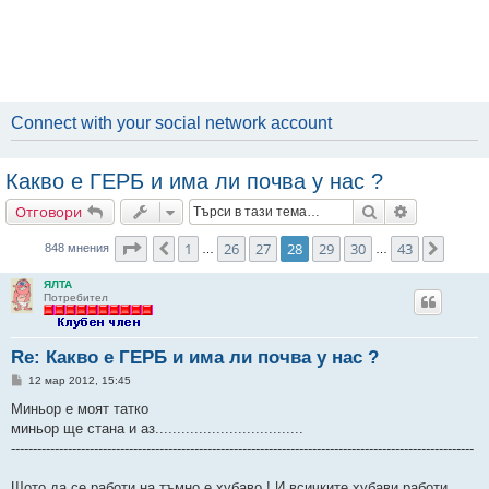
Connect with your social network account
Какво е ГЕРБ и има ли почва у нас ?
Търсене
Разширено
Отговори
Страница
28
от
43
1
26
27
28
29
30
43
Предишна
След
848 мнения
…
…
ЯЛТА
Потребител
Re: Какво е ГЕРБ и има ли почва у нас ?
М
12 мар 2012, 15:45
н
е
Миньор е моят татко
н
миньор ще стана и аз..................................
и
е
----------------------------------------------------------------------------------------------------------
Щото да се работи на тъмно е хубаво ! И всичките хубави работи