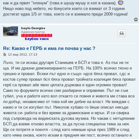
как и да првят "пленум" (това е шушу-мушу и хоп в казана).
Нищо ново под небето, но бонусите които се вземат от 3 години
достигат едва 1/5 от това, което се е вземало преди 2009 година!
Ivaylo Georgiev
Администратор
Re: Какво е ГЕРБ и има ли почва у нас ?
М
12 мар 2012, 17:13
н
е
Лъчо, ти си искаш другаря Станишев и БСП и това е. Аз пък не ги
н
ща. И ме дразни демонизирането на ГЕРБ. На 100% всичко тяхно е
и
е
грешно и провал. Всеки път едно и също- ндсв бяха провал, сдс и
костов супер провал бсп бяха провал тройната коалиция бяха провал
герб са провал абе явно цялата държава е един огромен провал!
Само по форумите всички сме разбирачи и оправяме. Път не съм
губил, уча и работя като вол откакто се помня и живота ми става все
по-добър, независимо от това кой ме дебне на власт. Не виждам с
какво и ти си изгубил път. Николов хубаво го беше описал някъде
живота си- работа и без време за драмосване и мрън. И си свирка
под съпровода на видинската духова музика. Но чакам с нетърпение
БСП да вземе отново властта, за да пусна специална тема за нея.
Ще се потретя и поентя - след като нямаше кръв през 1989 и след
като няма онова, което искам в предния ми пост, всичко останало е