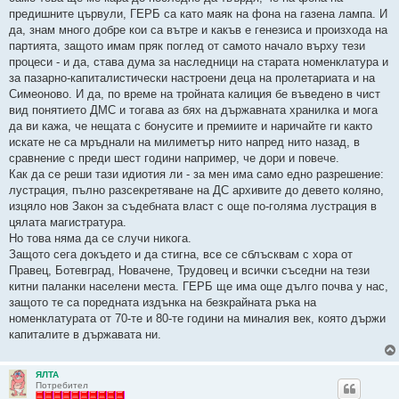
предишните цървули, ГЕРБ са като маяк на фона на газена лампа. И
да, знам много добре кои са вътре и какъв е генезиса и произхода на
партията, защото имам пряк поглед от самото начало върху тези
процеси - и да, става дума за наследници на старата номенклатура и
за пазарно-капиталистически настроени деца на пролетариата и на
Симеоново. И да, по време на тройната калиция бе въведено в чист
вид понятието ДМС и тогава аз бях на държавната хранилка и мога
да ви кажа, че нещата с бонусите и премиите и наричайте ги както
искате не са мръднали на милиметър нито напред нито назад, в
сравнение с преди шест години например, че дори и повече.
Как да се реши тази идиотия ли - за мен има само едно разрешение:
лустрация, пълно разсекретяване на ДС архивите до девето коляно,
изцяло нов Закон за съдебната власт с още по-голяма лустрация в
цялата магистратура.
Но това няма да се случи никога.
Защото сега докъдето и да стигна, все се сблъсквам с хора от
Правец, Ботевград, Новачене, Трудовец и всички съседни на тези
китни паланки населени места. ГЕРБ ще има още дълго почва у нас,
защото те са поредната издънка на безкрайната ръка на
номенклатурата от 70-те и 80-те години на миналия век, която държи
капиталите в държавата ни.
ЯЛТА
Потребител