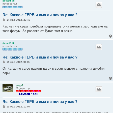
petkoff_pl
потребител
Re: Какво е ГЕРБ и има ли почва у нас ?
М
14 мар 2012, 23:48
н
е
Как не ги е срам преебаха прерязването на лентата за откриване на
н
този форум. За разлика от Тунис там я резна.
и
е
diesel1.6
потребител
Re: Какво е ГЕРБ и има ли почва у нас ?
М
15 мар 2012, 01:03
н
е
От Катар не са се навили да си мърсят ръцете с пране на джобни
н
пари.
и
е
pepy1
Модератор
Re: Какво е ГЕРБ и има ли почва у нас ?
М
15 мар 2012, 12:04
н
е