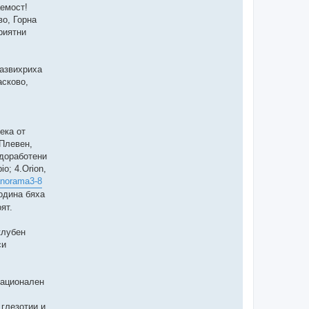
аемост!
о, Горна
риятни
развихриха
асково,
ека от
 Плевен,
 доработени
o; 4.Orion,
panorama3-8
година бяха
ят.
клубен
си
национален
 глезотии и