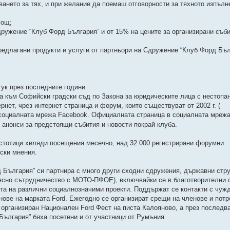
ането за тях, и при желание да поемаш отговорности за тяхното изпълне
мощ;
ружение “Клуб Форд България” и от 15% на цените за организирани съби
предлагани продукти и услуги от партньори на Сдружение “Клуб Форд Бъл
тук през последните години:
а към Софийски градски съд по Закона за юридическите лица с нестопа
рнет, чрез интернет страница и форум, които съществуват от 2002 г. (
 в социалната мрежа Facebook. Официалната страница в социалната мреж
 анонси за предстоящи събития и новости покрай клуба.
стотици хиляди посещения месечно, над 32 000 регистрирани форумни
лски мнения.
 България” си партнира с много други сходни сдружения, държавни стру
тясно сътрудничество с МОТО-ПФОЕ), включвайки се в благотворителни 
та на различни социалнозначими проекти. Поддържат се контакти с чуж
ове на марката Ford. Ежегодно се организират срещи на членове и потр
 организиран Национален Ford Фест на писта Калояново, а през последв
ългария” бяха посетени и от участници от Румъния.