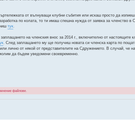
 въртележката от вълнуващи клубни събития или искаш просто да изпие
разработка по колата, то ти имаш спешна нужда от заявка за членство в
лниш
тук
.
 заплащането на членския внос за 2014 г., включително от настоящите к
ук
. След заплащането му ще получиш новата си членска карта по пощат
или лично от някой от представителите на Сдружението. В случай, че н
 молим да бъдем уведомени своевременно.
 мнение файлове.