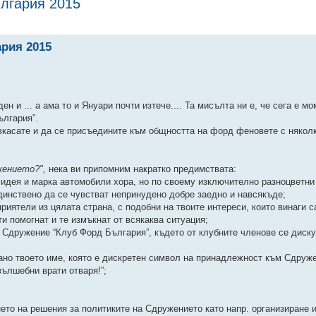
лгария 2015
ирено търсене
рия 2015
 и ... а ама то и Януари почти изтече.... Та мисълта ни е, че сега е мо
ългария”.
авкасате и да се присъедините към общността на форд феновете с някол
жението?",
нека ви припомним накратко предимствата:
идея и марка автомобили хора, но по своему изключително разноцветни
динствено да се чувстват непринудено добре заедно и навсякъде;
риятели из цялата страна, с подобни на твоите интереси, които винаги с
ти помогнат и те измъкнат от всякаква ситуация;
 Сдружение “Клуб Форд България”, където от клубните членове се диску
рано твоето име, която е дискретен символ на принадлежност към Сдруж
вълшебни врати отваря!”;
ето на решения за политиките на Сдружението като напр. организиране 