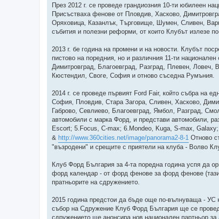
През 2012 г. се проведе грандиозния 10-ти юбилеен н
Присъстваха фенове от Пловдив, Хасково, Димитровгра
Оряховица, Казанлък, Търговище, Шумен, Сливен, Варн
събития и полезни реформи, от които Клубът излезе по
2013 г. бе година на промени и на новости. Клубът по
пистово на поредния, но и различния 11-ти национален
Димитровград, Благоевград, Разград, Плевен, Ловеч, 
Кюстендил, Своге, София и отново съседна Румъния.
2014 г. се проведе първият Ford Fair, който събра на е
София, Пловдив, Стара Загора, Сливен, Хасково, Дими
Габрово, Севлиево, Благоевград, Ямбол, Разград, Смол
автомобили с марка Форд, и представи автомобили, раздел
Escort; 5.Focus, C-max; 6.Mondeo, Kuga, S-max, Galaxy;
&
http://www.360cities.net/image/panorama2-8-1
Отново съ
"възродени" и срещите с приятели на клуба - Волво Кл
Клуб Форд България за 4-та поредна година успя да о
форд календар - от форд фенове за форд фенове (тази 
пратньорите на сдружението.
2015 година предстои да бъде още по-вълнуваща - УС 
събор на Сдружение Клуб Форд България ще се провед
сдружението ще анонсира нов национален партньор за а