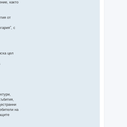
ние, както
тия от
гария”, с
нска цел
а
ктури,
събития,
дестранни
ебители на
ащите