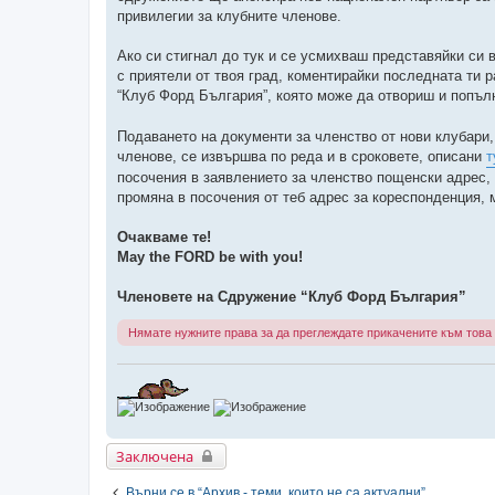
привилегии за клубните членове.
Ако си стигнал до тук и се усмихваш представяйки си
с приятели от твоя град, коментирайки последната ти 
“Клуб Форд България”, която може да отвориш и попъ
Подаването на документи за членство от нови клубари,
членове, се извършва по реда и в сроковете, описани
т
посочения в заявлението за членство пощенски адрес, 
промяна в посочения от теб адрес за кореспонденция,
Очакваме те!
May the FORD be with you!
Членовете на Сдружение “Клуб Форд България”
Нямате нужните права за да преглеждате прикачените към това
Заключена
Върни се в “Архив - теми, които не са актуални”