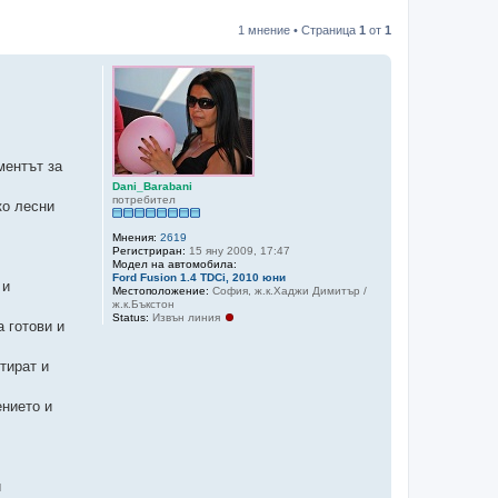
1 мнение • Страница
1
от
1
ментът за
Dani_Barabani
потребител
ко лесни
Мнения:
2619
Регистриран:
15 яну 2009, 17:47
Модел на автомобила:
Ford Fusion 1.4 TDCi, 2010 юни
 и
Местоположение:
София, ж.к.Хаджи Димитър /
ж.к.Бъкстон
Status:
Извън линия
а готови и
тират и
ението и
и