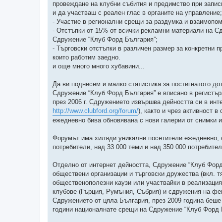
провеждане на клубни събития и предимство при записв
и да участваш с реален глас в органите на управление;
- Участие в регионални срещи за раздумка и взаимопо
- Отстъпки от 15% от всички рекламни материали на Сд
Сдружение “Клуб Форд България”;
- Търговски отстъпки в различен размер за конкретни 
които работим заедно.
и още много много хубавини...
Да ви поднесем и малко статистика за постигнатото до
Сдружение “Клуб Форд България” е вписано в регистър
през 2006 г. Сдружението извършва дейността си в инте
http://www.clubford.org/forum/
), както и чрез активност
ежедневно бива обновявана с нови галерии от снимки и
Форумът има хиляди уникални посетители ежедневно, 
потребители, над 33 000 теми и над 350 000 потребите
Отделно от интернет дейността, Сдружение “Клуб Форд
обществени организации и търговски дружества (вкл. 
общественополезни каузи или участвайки в реализация
клубове (Гърция, Румъния, Събрия) и сдружения на фен
Сдружението от цяла България, през 2009 година беше
години националнате срещи на Сдружение “Клуб Форд Б