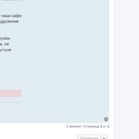
ш чаша кафе
 Сдружение
лубни
а, на
астъпи
Н
а
1 мнение • Страница
1
от
1
г
о
р
Отиди на