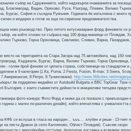
ационален събор на Сдружението, който надхвърли очакванията за посещ
д, Благоевград, Видин, Оряхово, Русе, Разград, Плевен, Велико Търнов
а, Бургас, София и съседна Румъния. Годината бе изпълнена с много п
-силен и модерен и готов за още по-сериозни предизвикателства.
срещна ново ръководство. През лятото ентусиазирани форд феновете се 
 събор, на който отново се събраха над 100 форд-манияци от Пловдив, Х
Велико Търново, Горна Оряховица, Севлиево, Сливен, Варна, Пазарджик,
дно място на територията на Стара Загора над 75 автомобила, над 150 чов
тровград, Кърджали, Бургас, Варна, Велико Търново, Горна Оряховица,
ян - голям брой фенове от цялата страна, собственици на стандартни и
ени в 9 категории (1.Ка, Puma; 2.Fiesta, Fusion, B-max; 3.Sierra, Scorpi
 7.Aмерикански; 8.Ретро; 9.Тунинговани).
http://www.360cities.net/image/
борът бе подкрепен медийно от Autobuild Bulgaria и BBC TopGear. Тази 
уб България, с които съвместите дейности и инициативи тепърва предсто
рганизира фото конкурс Фото Форд и може да се похвали с превъзходен 
година с малко по-различен дизайн), който впечатлява с уникалността 
на КФБ се вслуша в гласа на народен… ъъъ…. клубен и реши - 13-тият 
е на писта Дракон (в село Калояново, Област Пловдив). Съвсем скоро
вточасти с многобройни отстъпки, безплатна доставка и всякакви други