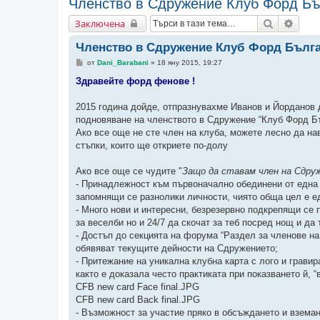
Членство в Сдружение Клуб Форд Бъ
Търсене
Разш
Заключена
Членство в Сдружение Клуб Форд Бълга
М
от
Dani_Barabani
»
18 яну 2015, 19:27
н
е
Здравейте форд фенове !
н
и
е
2015 година дойде, отпразнувахме Иванов и Йорданов ден
подновяване на членството в Сдружение “Клуб Форд Б
Ако все още не сте член на клуба, можете лесно да н
стъпки, които ще откриете по-долу
Ако все още се чудите "
Защо да ставам член на Сдру
- Принадлежност към първоначално обединени от една 
запомнящи се разнолики личности, чиято обща цел е е
- Много нови и интересни, безрезервно подкрепящи се п
за веселби но и 24/7 да скочат за теб посред нощ и да 
- Достъп до секцията на форума “Раздел за членове на
обявяват текущите дейности на Сдружението;
- Притежание на уникална клубна карта с лого и грави
както е доказала често практиката при показването й, “
CFB new card Face final.JPG
CFB new card Back final.JPG
- Възможност за участие пряко в обсъждането и вземан