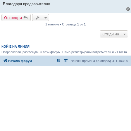
Благодаря предварително.
Отговори
1 мнение • Страница
1
от
1
Отиди на
КОЙ Е НА ЛИНИЯ
Потребители, разглеждащи този форум: Няма регистрирани потребители и 21 госта
Начало форум
Всички времена са според
UTC+03:00