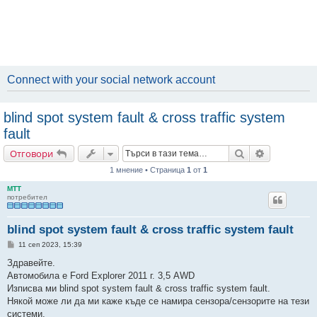
Connect with your social network account
blind spot system fault & cross traffic system
fault
Търсене
Разширено
Отговори
1 мнение • Страница
1
от
1
MTT
потребител
blind spot system fault & cross traffic system fault
М
11 сеп 2023, 15:39
н
е
Здравейте.
н
Автомобила е Ford Explorer 2011 г. 3,5 AWD
и
е
Изписва ми blind spot system fault & cross traffic system fault.
Някой може ли да ми каже къде се намира сензора/сензорите на тези
системи.