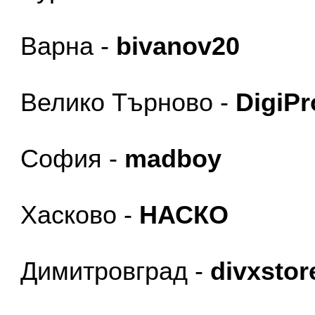
Варна -
bivanov20
Велико Търново -
DigiPr
София -
madboy
Хасково -
НАСКО
Димитровград -
divxstor