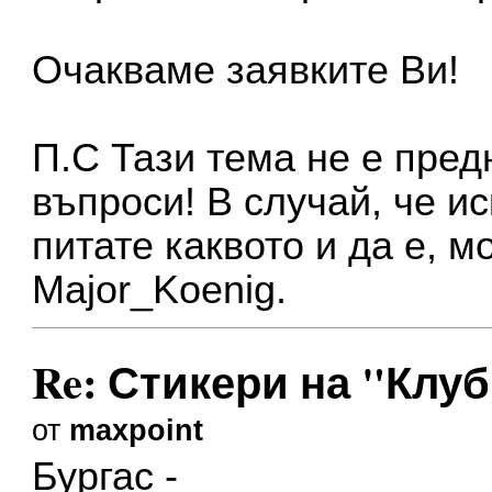
Очакваме заявките Ви!
П.С Тази тема не е пред
въпроси! В случай, че и
питате каквото и да е, м
Major_Koenig.
Re: Стикери на "Клу
от
maxpoint
Бургас -