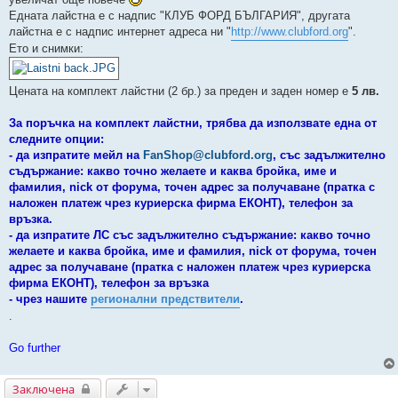
Едната лайстна е с надпис "КЛУБ ФОРД БЪЛГАРИЯ", другата
лайстна е с надпис интернет адреса ни "
http://www.clubford.org
".
Ето и снимки:
Цената на комплект лайстни (2 бр.) за преден и заден номер е
5 лв.
За поръчка на комплект лайстни, трябва да използвате една от
следните опции:
- да изпратите мейл на
FanShop@clubford.org
, със задължително
съдържание: какво точно желаете и каква бройка, име и
фамилия, nick от форума, точен адрес за получаване (пратка с
наложен платеж чрез куриерска фирма ЕКОНТ), телефон за
връзка.
- да изпратите ЛС със задължително съдържание: какво точно
желаете и каква бройка, име и фамилия, nick от форума, точен
адрес за получаване (пратка с наложен платеж чрез куриерска
фирма ЕКОНТ), телефон за връзка
- чрез нашите
регионални предствители
.
.
Go further
Заключена