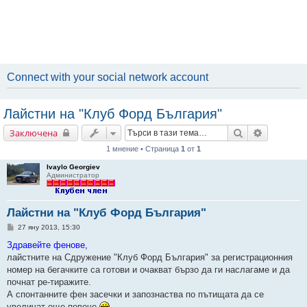
Connect with your social network account
Лайстни на "Клуб Форд България"
Търсене
Разширен
Заключена
1 мнение • Страница
1
от
1
Ivaylo Georgiev
Администратор
Лайстни на "Клуб Форд България"
М
27 яну 2013, 15:30
н
е
Здравейте фенове,
н
лайстните на Сдружение "Клуб Форд България" за регистрационния
и
е
номер на бегачките са готови и очакват бързо да ги наслагаме и да
почнат ре-тиражите.
А спонтанните фен засечки и запознаства по пътищата да се
увеличат още повече