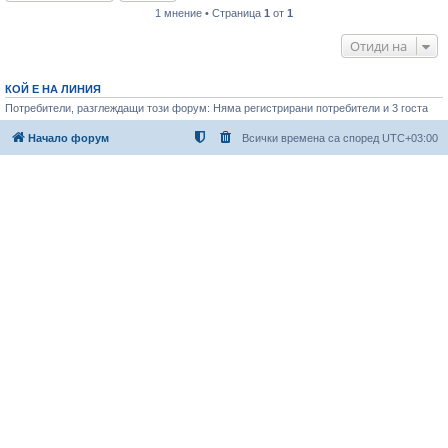
1 мнение • Страница
1
от
1
Отиди на
КОЙ Е НА ЛИНИЯ
Потребители, разглеждащи този форум: Няма регистрирани потребители и 3 госта
Начало форум
Всички времена са според
UTC+03:00