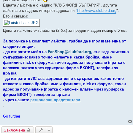
Едната лайстна е с надпис "КЛУБ ФОРД БЪЛГАРИЯ", другата
лайстна е с надпис интернет адреса ни "
http://www.clubford.org
".
Ето и снимки:
Цената на комплект лайстни (2 бр.) за преден и заден номер е
5 лв.
За поръчка на комплект лайстни, трябва да използвате една от
следните опции:
- да изпратите мейл на
FanShop@clubford.org
, със задължително
съдържание: какво точно желаете и каква бройка, име и
фамилия, nick от форума, точен адрес за получаване (пратка с
наложен платеж чрез куриерска фирма ЕКОНТ), телефон за
връзка.
- да изпратите ЛС със задължително съдържание: какво точно
желаете и каква бройка, име и фамилия, nick от форума, точен
адрес за получаване (пратка с наложен платеж чрез куриерска
фирма ЕКОНТ), телефон за връзка
- чрез нашите
регионални предствители
.
.
Go further
Заключена