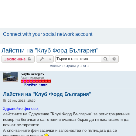
Connect with your social network account
Лайстни на "Клуб Форд България"
Търсене
Разширен
Заключена
1 мнение • Страница
1
от
1
Ivaylo Georgiev
Администратор
Лайстни на "Клуб Форд България"
М
27 яну 2013, 15:30
н
е
Здравейте фенове,
н
лайстните на Сдружение "Клуб Форд България" за регистрационния
и
е
номер на бегачките са готови и очакват бързо да ги наслагаме и да
почнат ре-тиражите.
А спонтанните фен засечки и запознаства по пътищата да се
увеличат още повече