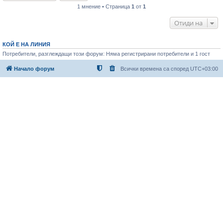
1 мнение • Страница
1
от
1
Отиди на
КОЙ Е НА ЛИНИЯ
Потребители, разглеждащи този форум: Няма регистрирани потребители и 1 гост
Начало форум
Всички времена са според
UTC+03:00