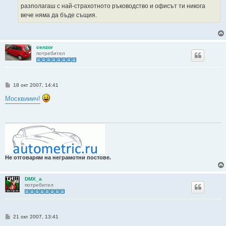
разполагаш с най-страхотното ръководство и офисът ти никога
вече няма да бъде същия.
cenzor
потребител
М
18 окт 2007, 14:41
н
е
Москвииич!
н
и
е
Не отговарям на неграмотни постове.
DMX_a
потребител
М
21 окт 2007, 13:41
н