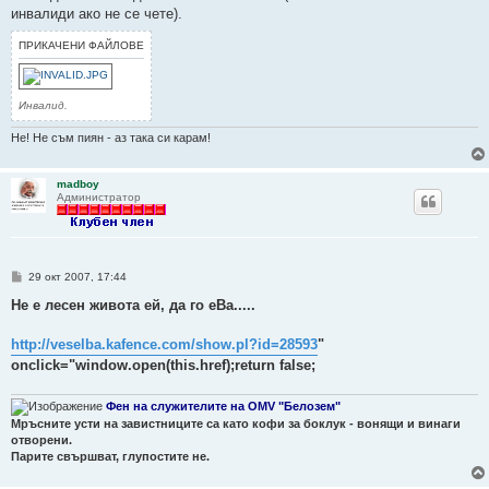
инвалиди ако не се чете).
ПРИКАЧЕНИ ФАЙЛОВЕ
Инвалид.
Не! Не съм пиян - аз така си карам!
madboy
Администратор
М
29 окт 2007, 17:44
н
е
Не е лесен живота ей, да го еВа.....
н
и
е
http://veselba.kafence.com/show.pl?id=28593
"
onclick="window.open(this.href);return false;
Фен на служителите на OMV "Белозем"
Мръсните усти на завистниците са като кофи за боклук - вонящи и винаги
отворени.
Парите свършват, глупостите не.