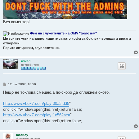
Без коментар!
Фен на служителите на OMV "Белозем"
Мръсните усти на завистниците са като кофи за боклук - вонящи и винаги
отворени.
Парите свършват, глупостите не.
ivoled
потребител
М
12 окт 2007, 18:59
н
е
Нещо не токлова смешно,а по-скоро да оплакнем окото.
н
и
е
http://www.vbox7.com/play:00a3fd35
"
onclick="window.open(this.href);return false;
http://www.vbox7.com/play:1e562aca
"
onclick="window.open(this.href);return false;
madboy
Администратор