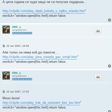
е
А цяла година се чудя защо не си получих подаръка...
н
и
е
http://clip4e.com/play_dqdo_koleda_s_rqdko_stastie.htm
"
onclick="window.open(this.href);return false;
DMX_a
потребител
М
22 окт 2007, 16:56
н
е
Абе толко ли няма кой да помогне....
н
http://clip4e.com/play_jena_zarejda_gaz_smqh.htm
"
и
е
onclick="window.open(this.href);return false;
DMX_a
потребител
М
22 окт 2007, 17:32
н
е
Мноо боли!
н
http://clip4e.com/play_kak_da_ostanem_bez_tes.htm
"
и
е
onclick="window.open(this.href);return false;