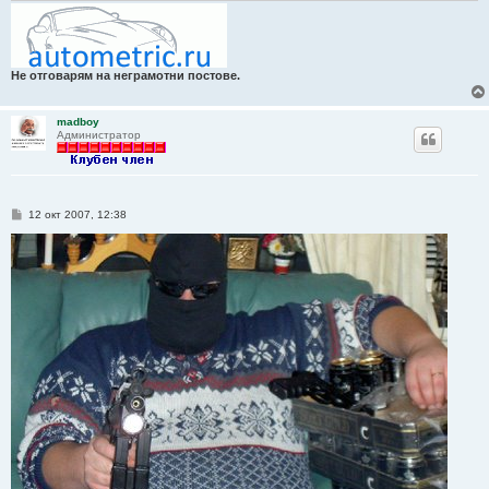
Не отговарям на неграмотни постове.
madboy
Администратор
М
12 окт 2007, 12:38
н
е
н
и
е