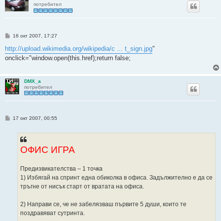
потребител
М
16 окт 2007, 17:27
н
е
http://upload.wikimedia.org/wikipedia/c ... t_sign.jpg
"
н
onclick="window.open(this.href);return false;
и
е
DMX_a
потребител
М
17 окт 2007, 00:55
н
е
н
и
е
ОФИС ИГРА
Предизвикателства – 1 точка
1) Избягай на спринт една обиколка в офиса. Задължително е да се
тръгне от нисък старт от вратата на офиса.
2) Направи се, че не забелязваш първите 5 души, които те
поздравяват сутринта.