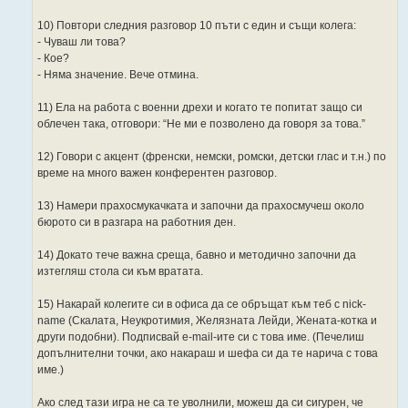
10) Повтори следния разговор 10 пъти с един и същи колега:
- Чуваш ли това?
- Кое?
- Няма значение. Вече отмина.
11) Ела на работа с военни дрехи и когато те попитат защо си
облечен така, отговори: “Не ми е позволено да говоря за това.”
12) Говори с акцент (френски, немски, ромски, детски глас и т.н.) по
време на много важен конферентен разговор.
13) Намери прахосмукачката и започни да прахосмучеш около
бюрото си в разгара на работния ден.
14) Докато тече важна среща, бавно и методично започни да
изтегляш стола си към вратата.
15) Накарай колегите си в офиса да се обръщат към теб с nick-
name (Скалата, Неукротимия, Желязната Лейди, Жената-котка и
други подобни). Подписвай e-mail-ите си с това име. (Печелиш
допълнителни точки, ако накараш и шефа си да те нарича с това
име.)
Ако след тази игра не са те уволнили, можеш да си сигурен, че