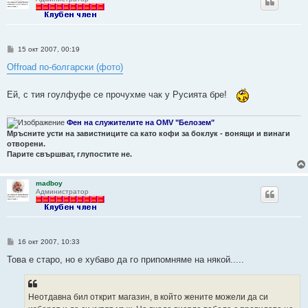
М
15 окт 2007, 00:19
н
е
Offroad по-болгарски (фото)
н
и
е
Ей, с тия гоулфуфе се прочухме чак у Русията бре!
Фен на служителите на OMV "Белозем"
Мръсните усти на завистниците са като кофи за боклук - вонящи и винаги
отворени.
Парите свършват, глупостите не.
madboy
Администратор
М
16 окт 2007, 10:33
н
е
Това е старо, но е хубаво да го припомняме на някой.....
н
и
е
Неотдавна бил открит магазин, в който жените можели да си