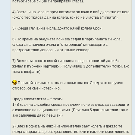
потърси себе си (не си преправяй гласа).
4) Застани на колене пред автомата за вода и пий директно от него
(около теб трябва да има колега, който не участва в “играта”).
5) Крещи случайни числа, докато някой колега брои.
6) По време на обедната почивка седни в паркираната си кола,
сложи си слънчеви очила и “отстрелвай” минаващите с
предварително донесения от вкъщи сешоар.
7) Всеки път, когато някой ти поиска нещо, го попитай дали би
желал и пържени картофки. (Получаваш 3 допълнителни точки, ако
това е шефа ти).
Попитай всичките си колеги какъв пол са. След като получиш
отговор, се смей истерично.
Предизвикателства – 5 точки
1) В края на служебна среща предложи поне веднъж да завършите
с изпяване на националния химн. (Печелиш 5 допълнителни точки,
ако започнеш да го пееш ти.)
2) Влез в офиса на някой изключително зает колега и докато те
гледа с нарастващо раздразнение, включи и изключи осветлението