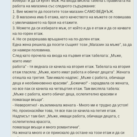
изберат и да си купят мъж. На входа висяла табела с правилата на
работа на магазина със следното съдържание:
1. Вие можете да посетите този магазин САМО ВЕДНЪЖ.
2. В магазина има 6 етажа, като качеството на мъжете се повишава
с увеличаването на броя на етажите.
3. Можете да си избирате мъж, от който и да е етаж и да се качвате
на по-горен етаж.
4. Не се разрешава връщането на по-долен етаж.
Една жена решила да посети същият този „Магазин за мъже”, за да
си намери половинка.
След като прочела на входа на първия етаж табелата: „Мъже,
които имат
работа” - тя веднага се качила на втория етаж. Табелата на втория
етаж гласяла: „Мъже, които имат работа и обичат децата”. Жената
отишла на третия. Там имало надпис: „Мъже с работа, обичащи
деца и необикновенно красиви”. „Божичко!” - зарадвала се жената,
но все пак се качила на четвъртия етаж. Там висляла табела:
„Мъже с работа, които обичат деца, ослепително красиви и
помагащи вкъщи”.
- Невероятно! - възкликнала жената - Много ми е трудно да устоя!
Но, произнасяйки това, тя все пак се качила на петия етаж.
Надписът там бил: „Мъже, имащи работа, обичащи децата, с
ослепителна красота,
помагащи вкъщи и много романтични”.
На жената много и се приискало да остане на този етаж и да си