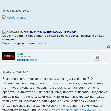
М
02 ное 2007, 10:28
н
е
н
и
е
Фен на служителите на OMV "Белозем"
Мръсните усти на завистниците са като кофи за боклук - вонящи и винаги
отворени.
Парите свършват, глупостите не.
Gate
потребител
М
02 ное 2007, 14:04
н
е
В магазин за авточасти влиза жена и иска да купи част 710.
н
Продавача много учудено я пита каква е тази част, защото за първи
и
е
път я чува. Жената отговаря, че въпросната част седи точно по
средата на двигателя и че сега я няма, просто липсвала. Продавача
хитър и дал на жената един лист хартия да нарисува как изглежда
тази част. Тя нарисувала един кръг и в него написала числото 710.
След претърсване на целия магазин и показване на всички части,
търсеният детайл бил намерен:
http://img.data.bg/i.php?id=641188
"