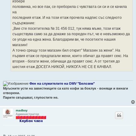
избере
половинка, но все пак, се преборила с чувствата си си и се качила
на
последния етаж. И на този етаж прочела надпис със следното
съдържание:
„Вие сте посетителка № 31 456 012, тук няма мъже, този етаж
съществува само за да докаже за пореден път, че е невъзможно да
се угоди на една жена. Благодарим ви, че посетихте нашия
магазин!
А точно срещу този магазин бил открит” Магазин за жени”. На
първия етаж се предлагали жени, които обичат да правят секс. На
втория - богати жени, обичащи да правят секс. А от третия до
шестия етаж ДОСЕГА НИКОЙ, НИКОГА НЕ СЕ Е КАЧВАЛ.
Фен на служителите на OMV "Белозем"
Мръсните усти на завистниците са като кофи за боклук - вонящи и винаги
отворени.
Парите свършват, глупостите не.
madboy
Администратор
М