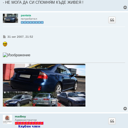
- НЕ МОГА ДА СИ СПОМНЯМ КЪДЕ ЖИВЕЯ !
pantata
потребител
М
31 окт 2007, 21:52
н
е
н
и
е
madboy
Администратор