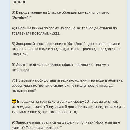
10 пъти.
3) В продължение на 1 час се обръщай към всички с името
“Зюмбюл/а”.
4) Обяви на всички по време на среща, че трябва да отидеш до
тоалетната по голяма нужда.
5) Завършвай всяко изречение с “бате/како” с достоверен ромски
акцент. Същото важи и за доклада, който трябва да предадеш на
шефа си.
6) Докато твой колега е извън офиса, премести стола му в
асансьора.
7) По време на обяд стани изведнъж, коленичи на пода и обяви на
всеослушание: “Бог ми е свидетел, че никога повече няма да
огладнея пак!”
В графика на твой колега запиши срещу 10 часа: да видя как
изглеждам в трико. (Получаваш 5 допълнителни точки, ако колегата
ти е мъж и още 5, ако това е шефът ти).
9) Занеси клавиатурата си на шефа и го попитай “Искате ли да я
купите? Продавам я изгодно.”