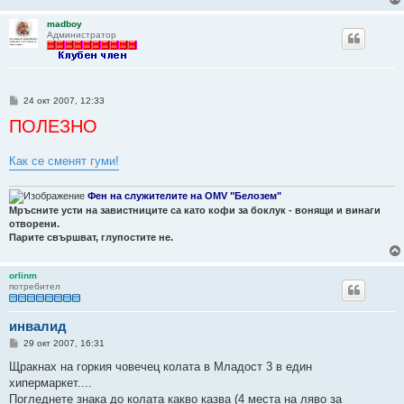
madboy
Администратор
М
24 окт 2007, 12:33
н
ПОЛЕЗНО
е
н
и
е
Как се сменят гуми!
Фен на служителите на OMV "Белозем"
Мръсните усти на завистниците са като кофи за боклук - вонящи и винаги
отворени.
Парите свършват, глупостите не.
orlinm
потребител
инвалид
М
29 окт 2007, 16:31
н
е
Щракнах на горкия човечец колата в Младост 3 в един
н
хипермаркет....
и
е
Погледнете знака до колата какво казва (4 места на ляво за