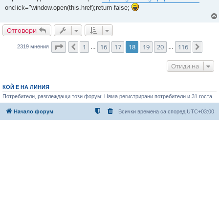
onclick="window.open(this.href);return false;
Отговори
Страница
18
от
116
1
16
17
18
19
20
116
Предишна
След
2319 мнения
…
…
Отиди на
КОЙ Е НА ЛИНИЯ
Потребители, разглеждащи този форум: Няма регистрирани потребители и 31 госта
Начало форум
Всички времена са според
UTC+03:00