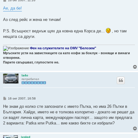
16 окт 2007, 11:26
н
е
Ае, да бе!
н
и
е
Аз след рейс и жена не тичам!
P.S. Всъщност веднъж щях да ковна една Корса де...
, но там
нещата са други.
Фен на служителите на OMV "Белозем"
Мръсните усти на завистниците са като кофи за боклук - вонящи и винаги
отворени.
Парите свършват, глупостите не.
la4o
потребител
М
16 окт 2007, 16:58
н
е
Не знам до колко сте запознати с името Пътка, но има 26 Пътки в
н
България. Хайде, името не е толкова колоритно - докато не решат да
и
е
си вадят лична карта, международен паспорт... защото им предлага
2 варианта: Patka или Putka... вие какво бихте си избрали?
ivoled