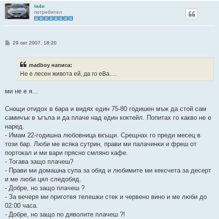
la4o
потребител
М
29 окт 2007, 18:20
н
е
н
madboy написа:
и
е
Не е лесен живота ей, да го еВа.....
ми не е я...
Снощи отидох в бара и видях един 75-80 годишен мъж да стой сам
самичък в ъгъла и да плаче над един коктейл. Попитах го какво не е
наред.
- Имам 22-годишна любовница вкъщи. Срещнах го преди месец в
този бар. Люби ме всяка сутрин, прави ми палачинки и фреш от
портокал и ми вари прясно смляно кафе.
- Тогава защо плачеш?
- Прави ми домашна супа за обяд и любимите ми кексчета за десерт
и ме люби цял следобяд.
- Добре, но защо плачеш ?
- За вечеря ми приготвя телешки стек и червено вино и ме люби до
02:00 часа.
- Добре, но защо по дяволите плачеш ?!