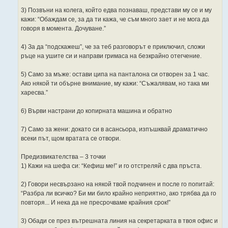
3) Позвъни на колега, който едва познаваш, представи му се и му
кажи: “Обаждам се, за да ти кажа, че съм много зает и не мога да
говоря в момента. Дочуване.”
4) За да “подскажеш”, че за теб разговорът е приключил, сложи
ръце на ушите си и направи гримаса на безкрайно отегчение.
5) Само за мъже: остави ципа на панталона си отворен за 1 час.
Ако някой ти обърне внимание, му кажи: “Съжалявам, но така ми
харесва.”
6) Върви настрани до копирната машина и обратно
7) Само за жени: докато си в асансьора, изпъшквай драматично
всеки път, щом вратата се отвори.
Предизвикателства – 3 точки
1) Кажи на шефа си: “Кефиш ме!” и го отстреляй с два пръста.
2) Говори несвързано на някой твой подчинен и после го попитай:
“Разбра ли всичко? Би ми било крайно неприятно, ако трябва да го
повторя... И нека да не пресрочваме крайния срок!”
3) Обади се през вътрешната линия на секретарката в твоя офис и