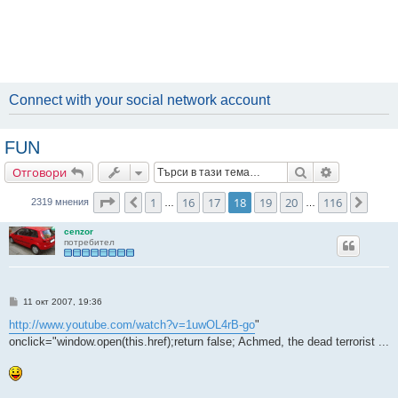
Connect with your social network account
FUN
Търсене
Разширено
Отговори
Страница
18
от
116
1
16
17
18
19
20
116
Предишна
След
2319 мнения
…
…
cenzor
потребител
М
11 окт 2007, 19:36
н
е
http://www.youtube.com/watch?v=1uwOL4rB-go
"
н
onclick="window.open(this.href);return false; Achmed, the dead terrorist ...
и
е